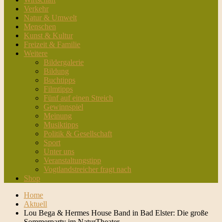
Verkehr
Natur & Umwelt
Menschen
Kunst & Kultur
Freizeit & Familie
Weitere
Bildergalerie
Bildung
Buchtipps
Filmtipps
Fünf auf einen Streich
Gewinnspiel
Meinung
Musiktipps
Politik & Gesellschaft
Sport
Unter uns
Veranstaltungstipp
Vogtlandstreicher fragt nach
Shop
Home
Aktuell
Lou Bega & Hermes House Band in Bad Elster: Die große
Sommerparty im NaturTheater