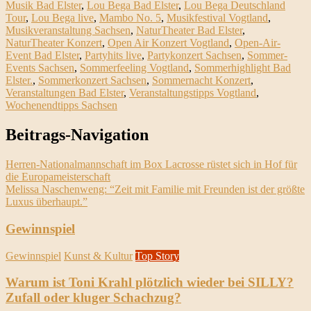
Musik Bad Elster
,
Lou Bega Bad Elster
,
Lou Bega Deutschland
Tour
,
Lou Bega live
,
Mambo No. 5
,
Musikfestival Vogtland
,
Musikveranstaltung Sachsen
,
NaturTheater Bad Elster
,
NaturTheater Konzert
,
Open Air Konzert Vogtland
,
Open-Air-
Event Bad Elster
,
Partyhits live
,
Partykonzert Sachsen
,
Sommer-
Events Sachsen
,
Sommerfeeling Vogtland
,
Sommerhighlight Bad
Elster.
,
Sommerkonzert Sachsen
,
Sommernacht Konzert
,
Veranstaltungen Bad Elster
,
Veranstaltungstipps Vogtland
,
Wochenendtipps Sachsen
Beitrags-Navigation
Herren-Nationalmannschaft im Box Lacrosse rüstet sich in Hof für
die Europameisterschaft
Melissa Naschenweng: “Zeit mit Familie mit Freunden ist der größte
Luxus überhaupt.”
Gewinnspiel
Gewinnspiel
Kunst & Kultur
Top Story
Warum ist Toni Krahl plötzlich wieder bei SILLY?
Zufall oder kluger Schachzug?