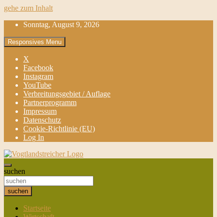
gehe zum Inhalt
Sonntag, August 9, 2026
Responsives Menu
X
Facebook
Instagram
YouTube
Verbreitungsgebiet / Auflage
Partnerprogramm
Impressum
Datenschutz
Cookie-Richtlinie (EU)
Log In
aktuell & mittendrin
suchen
Vogtlandstreicher
suchen
Startseite
Wirtschaft