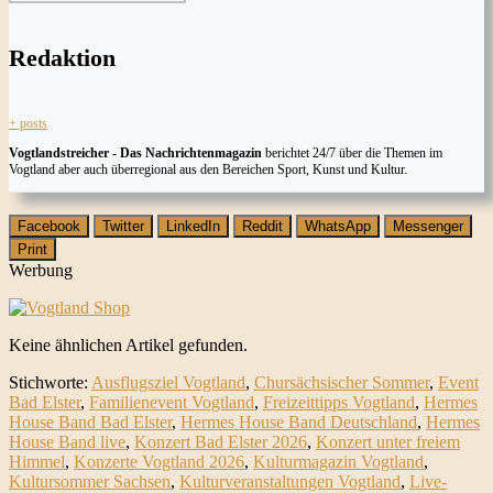
Redaktion
+ posts
Vogtlandstreicher
- Das Nachrichtenmagazin
berichtet 24/7 über die Themen im
Vogtland aber auch überregional aus den Bereichen Sport, Kunst und Kultur.
Facebook
Twitter
LinkedIn
Reddit
WhatsApp
Messenger
Print
Werbung
Keine ähnlichen Artikel gefunden.
Stichworte:
Ausflugsziel Vogtland
,
Chursächsischer Sommer
,
Event
Bad Elster
,
Familienevent Vogtland
,
Freizeittipps Vogtland
,
Hermes
House Band Bad Elster
,
Hermes House Band Deutschland
,
Hermes
House Band live
,
Konzert Bad Elster 2026
,
Konzert unter freiem
Himmel
,
Konzerte Vogtland 2026
,
Kulturmagazin Vogtland
,
Kultursommer Sachsen
,
Kulturveranstaltungen Vogtland
,
Live-