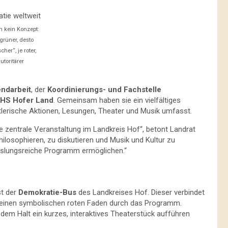
h kein Konzept:
 grüner, desto
her“, je roter,
utoritärer
ndarbeit
, der
Koordinierungs- und Fachstelle
HS Hofer Land
. Gemeinsam haben sie ein vielfältiges
erische Aktionen, Lesungen, Theater und Musik umfasst.
e zentrale Veranstaltung im Landkreis Hof“, betont Landrat
 philosophieren, zu diskutieren und Musik und Kultur zu
echslungsreiche Programm ermöglichen.“
st der
Demokratie-Bus
des Landkreises Hof. Dieser verbindet
it einen symbolischen roten Faden durch das Programm.
jedem Halt ein kurzes, interaktives Theaterstück aufführen