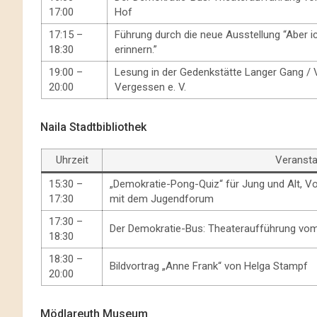
17:00
Hof
17:15 –
Führung durch die neue Ausstellung “Aber i
18:30
erinnern.”
19:00 –
Lesung in der Gedenkstätte Langer Gang / 
20:00
Vergessen e. V.
Naila Stadtbibliothek
Uhrzeit
Veransta
15:30 –
„Demokratie-Pong-Quiz“ für Jung und Alt, V
17:30
mit dem Jugendforum
17:30 –
Der Demokratie-Bus: Theateraufführung vo
18:30
18:30 –
Bildvortrag „Anne Frank“ von Helga Stampf
20:00
Mödlareuth Museum