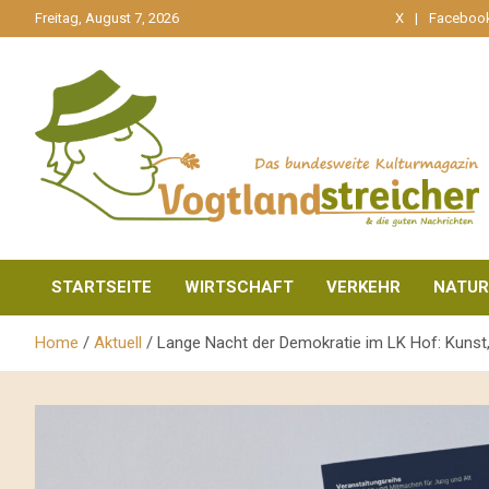
gehe
Freitag, August 7, 2026
X
Faceboo
zum
Inhalt
aktuell & mittendrin
Vogtlandstreicher
STARTSEITE
WIRTSCHAFT
VERKEHR
NATUR
Home
Aktuell
Lange Nacht der Demokratie im LK Hof: Kunst