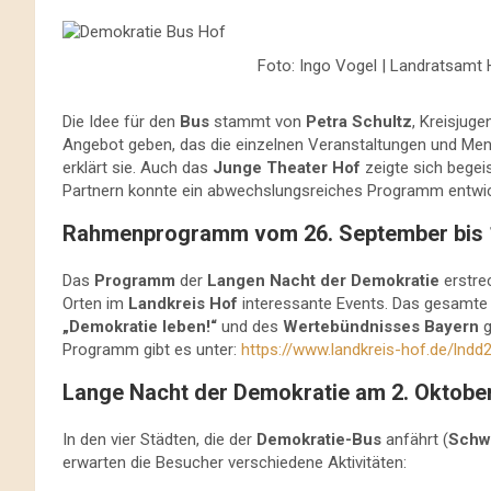
Foto: Ingo Vogel | Landratsamt 
Die Idee für den
Bus
stammt von
Petra Schultz
, Kreisjug
Angebot geben, das die einzelnen Veranstaltungen und Mensc
erklärt sie. Auch das
Junge Theater Hof
zeigte sich begei
Partnern konnte ein abwechslungsreiches Programm entwic
Rahmenprogramm vom 26. September bis 
Das
Programm
der
Langen Nacht der Demokratie
erstre
Orten im
Landkreis Hof
interessante Events. Das gesamt
„Demokratie leben!“
und des
Wertebündnisses Bayern
g
Programm gibt es unter:
https://www.landkreis-hof.de/lndd
Lange Nacht der Demokratie am 2. Oktobe
In den vier Städten, die der
Demokratie-Bus
anfährt (
Schwa
erwarten die Besucher verschiedene Aktivitäten: