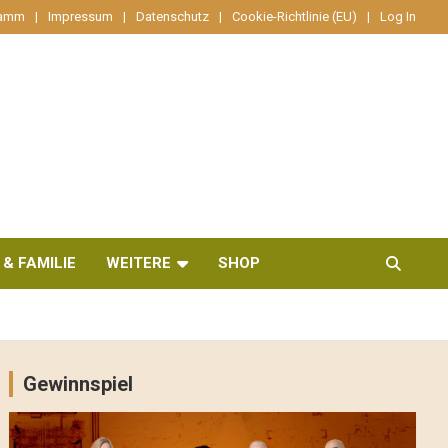
ramm
Impressum
Datenschutz
Cookie-Richtlinie (EU)
Log In
 & FAMILIE
WEITERE
SHOP
Gewinnspiel