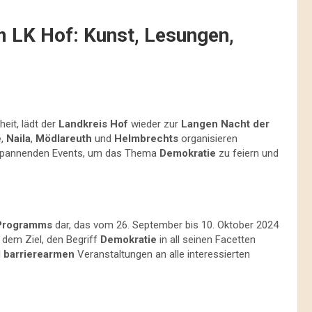
 LK Hof: Kunst, Lesungen,
eit, lädt der
Landkreis Hof
wieder zur
Langen Nacht der
e
,
Naila
,
Mödlareuth
und
Helmbrechts
organisieren
n spannenden Events, um das Thema
Demokratie
zu feiern und
Programms
dar, das vom 26. September bis 10. Oktober 2024
t dem Ziel, den Begriff
Demokratie
in all seinen Facetten
d
barrierearmen
Veranstaltungen an alle interessierten