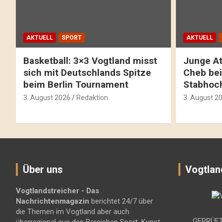
AKTUELL
SPORT
AKTUELL
Basketball: 3×3 Vogtland misst
Junge At
sich mit Deutschlands Spitze
Cheb bei
beim Berlin Tournament
Stabhoc
3. August 2026
Redaktion
3. August 2
Über uns
Vogtlan
Vogtlandstreicher
- Das
Nachrichtenmagazin
berichtet 24/7 über
die Themen im Vogtland aber auch
GEPRÜFT