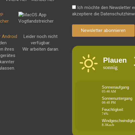
Ich möchte den Newsletter e
akzeptiere die Datenschutzhinw
Newsletter abonnieren
r Android
Leider noch nicht
 den
verfügbar.
en ihres
Wir arbeiten daran.
dgerätes
Plauen
kannter
sonnig
ulassen.
Sonnenaufgang
05:46 AM
Sonnenuntergang
08:48 PM
Feuchtigkeit
74%
Windgeschwindigke
8.3Km/h