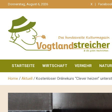
gehe
Donnerstag, August 6, 2026
X
Faceboo
zum
Inhalt
aktuell & mittendrin
Vogtlandstreicher
STARTSEITE
WIRTSCHAFT
VERKEHR
NATUR
Home
Aktuell
Kostenloser Onlinekurs “Clever heizen” unters