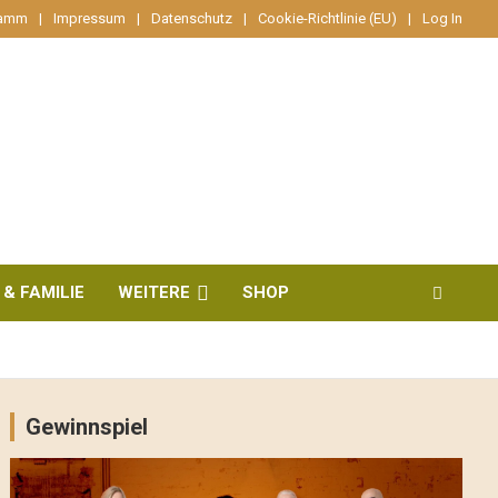
ramm
Impressum
Datenschutz
Cookie-Richtlinie (EU)
Log In
 & FAMILIE
WEITERE
SHOP
Gewinnspiel