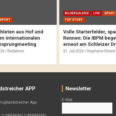
BILDERGALERIE
LIVE
SPORT
SPORT
TOP STORY
hleten aus Hof und
Volle Starterfelder, s
m internationalen
Rennen: Die IBPM bege
hsprungmeeting
erneut am Schleizer D
026
Redaktion
31. Juli 2026
Stephanie Rössel
dstreicher APP
Newsletter
E-Mail
 * VIRENFREI * WERBEFREI