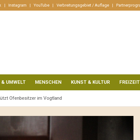
k
Instagram
YouTube
Verbreitungsgebiet / Auflage
Partnerprog
 & UMWELT
MENSCHEN
KUNST & KULTUR
FREIZEIT
tützt Ofenbesitzer im Vogtland