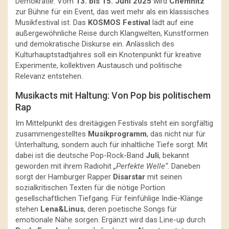
Demokratie. Vom
13. bis 15. Juni 2025
wird
Chemnitz
zur Bühne für ein Event, das weit mehr als ein klassisches
Musikfestival ist. Das
KOSMOS Festival
lädt auf eine
außergewöhnliche Reise durch Klangwelten, Kunstformen
und demokratische Diskurse ein. Anlässlich des
Kulturhauptstadtjahres soll ein Knotenpunkt für kreative
Experimente, kollektiven Austausch und politische
Relevanz entstehen.
Musikacts mit Haltung: Von Pop bis politischem
Rap
Im Mittelpunkt des dreitägigen Festivals steht ein sorgfältig
zusammengestelltes
Musikprogramm
, das nicht nur für
Unterhaltung, sondern auch für inhaltliche Tiefe sorgt. Mit
dabei ist die deutsche Pop-Rock-Band
Juli
, bekannt
geworden mit ihrem Radiohit
„Perfekte Welle“
. Daneben
sorgt der Hamburger Rapper
Disarstar
mit seinen
sozialkritischen Texten für die nötige Portion
gesellschaftlichen Tiefgang. Für feinfühlige Indie-Klänge
stehen
Lena&Linus
, deren poetische Songs für
emotionale Nähe sorgen. Ergänzt wird das Line-up durch