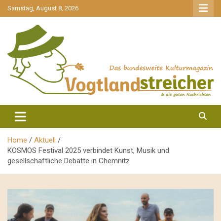
gehe
Samstag, August 8, 2026
zum
Inhalt
aktuell & mittendrin
Vogtlandstreicher
Home
Aktuell
KOSMOS Festival 2025 verbindet Kunst, Musik und
gesellschaftliche Debatte in Chemnitz