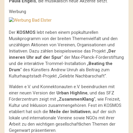
Paula Engels
, die musikalisch neue Akzente setzt.
Werbung
Der
KOSMOS
lebt neben einem popkulturellen
Musikprogramm von der breiten Themenvielfalt und den
unzähligen Aktionen von Vereinen, Organisationen und
Initiativen. Dazu zählen beispielsweise das Projekt „
Der
inneren Uhr auf der Spur
“ der Max-Planck-Förderstiftung
und die interaktive Trommel-Installation „
Beating the
Drum
“ des Künstlers Andrew Unruh als Beitrag zum
Kulturhauptstadt-Projekt „Gelebte Nachbarschaft“.
Walden e.V. und Konnektonauten e.V. beeindrucken mit
einer neuen Version der
Urban Highline
, und das SFZ
Förderzentrum zeigt mit „
ZusammenKlang
“, wie Freizeit,
Kultur und Inklusion zusammengehören. Fest im KOSMOS
etabliert hat sich die
Meile der Initiativen
, auf der sich
lokale und internationale Vereine sowie NGOs mit ihrer
Arbeit zu den wichtigen gesellschaftlichen Themen der
Gegenwart präsentieren.