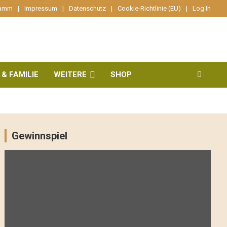
ramm
Impressum
Datenschutz
Cookie-Richtlinie (EU)
Log In
 & FAMILIE
WEITERE
SHOP
Gewinnspiel