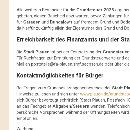
Alle weiteren Bescheide für die
Grundsteuer 2025
ergehen 
gebeten, diesen Bescheid abzuwarten, bevor Zahlungen für
für
Garagen
und
Bungalows
auf fremdem Grund und Boden
da hierfür zukünftig allein der Eigentümer des Grund und Bod
Erreichbarkeit des Finanzamts und der Sta
Die
Stadt Plauen
ist bei der Festsetzung der
Grundsteuer
Für Rückfragen zur Ermittlung der Grundsteuerwerte und d
Mail an
poststelle@fa-plauen.smf.sachsen.de
oder über di
Kontaktmöglichkeiten für Bürger
Bei Fragen zum Grundbesitzabgabenbescheid der
Stadt Pl
Hinweise zu lesen und sich unter
www.plauen.de/grundsteu
sich Bürger bevorzugt schriftlich (Stadt Plauen, Postfach 1
an das Fachgebiet
Abgaben/Steuern
wenden. Telefonisch 
persönliche Vorsprachen während der Öffnungszeiten wird
empfohlen.
Werbung