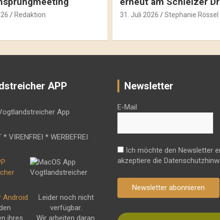
hsprungmeeting
erneut am Schleizer D
026
Redaktion
31. Juli 2026
Stephanie Rössel
dstreicher APP
Newsletter
E-Mail
 * VIRENFREI * WERBEFREI
Ich möchte den Newsletter e
akzeptiere die Datenschutzhinw
Newsletter abonnieren
r Android
Leider noch nicht
 den
verfügbar.
en ihres
Wir arbeiten daran.