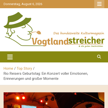
gehe
Donnerstag, August 6, 2026
zum
Inhalt
aktuell & mittendrin
Vogtlandstreicher
Home
Top Story
Rio Reisers Geburtstag: Ein Konzert voller Emotionen,
Erinnerungen und großer Momente