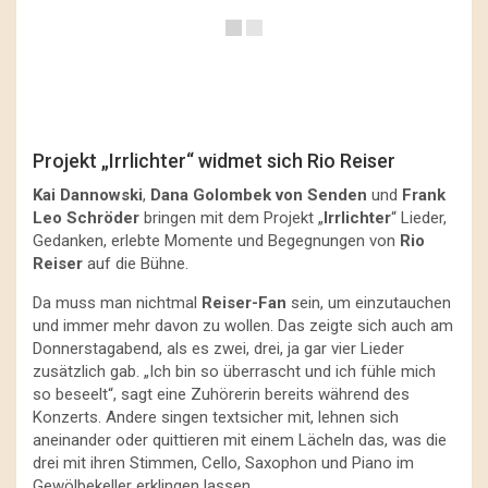
Projekt „Irrlichter“ widmet sich Rio Reiser
Kai Dannowski
,
Dana Golombek von Senden
und
Frank
Leo Schröder
bringen mit dem Projekt „
Irrlichter
“ Lieder,
Gedanken, erlebte Momente und Begegnungen von
Rio
Reiser
auf die Bühne.
Da muss man nichtmal
Reiser-Fan
sein, um einzutauchen
und immer mehr davon zu wollen. Das zeigte sich auch am
Donnerstagabend, als es zwei, drei, ja gar vier Lieder
zusätzlich gab. „Ich bin so überrascht und ich fühle mich
so beseelt“, sagt eine Zuhörerin bereits während des
Konzerts. Andere singen textsicher mit, lehnen sich
aneinander oder quittieren mit einem Lächeln das, was die
drei mit ihren Stimmen, Cello, Saxophon und Piano im
Gewölbekeller erklingen lassen.