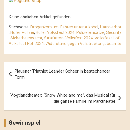
Keine ähnlichen Artikel gefunden.
Stichworte:
Drogenkonsum
,
Fahren unter Alkohol
,
Hausverbot
,
Hofer Polizei
,
Hofer Volksfest 2024
,
Polizeieinsätze
,
Security
,
Sicherheitswacht
,
Straftaten
,
Volksfest 2024
,
Volksfest Hof
,
Volksfest Hof 2024
,
Widerstand gegen Vollstreckungsbeamte
Beitrags-
Plauener Triathlet Leander Scheer in bestechender
Navigation
Form
Vogtlandtheater: “Snow White and me”, das Musical für
die ganze Familie im Parktheater
Gewinnspiel