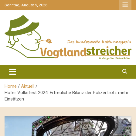
gehe
Sonntag, August 9, 2026
zum
Inhalt
aktuell & mittendrin
Vogtlandstreicher
Home
Aktuell
Hofer Volksfest 2024: Erfreuliche Bilanz der Polizei trotz mehr
Einsätzen