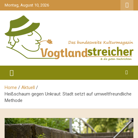
gehe
Montag, August 10, 2026
zum
Inhalt
aktuell & mittendrin
Vogtlandstreicher
Home
Aktuell
Heißschaum gegen Unkraut: Stadt setzt auf umweltfreundliche
Methode