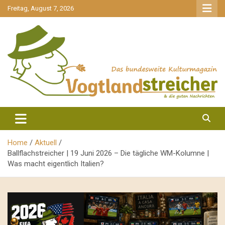
gehe
Freitag, August 7, 2026
zum
Inhalt
aktuell & mittendrin
Vogtlandstreicher
Home
Aktuell
Ballflachstreicher | 19 Juni 2026 – Die tägliche WM-Kolumne |
Was macht eigentlich Italien?