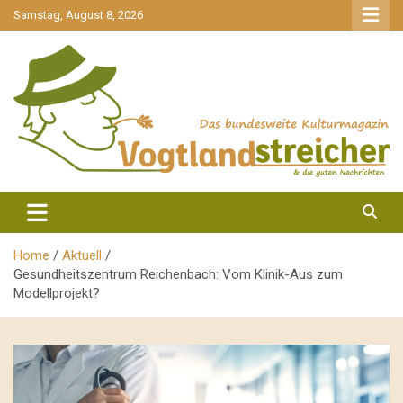
gehe
Samstag, August 8, 2026
zum
Inhalt
aktuell & mittendrin
Vogtlandstreicher
Home
Aktuell
Gesundheitszentrum Reichenbach: Vom Klinik-Aus zum
Modellprojekt?