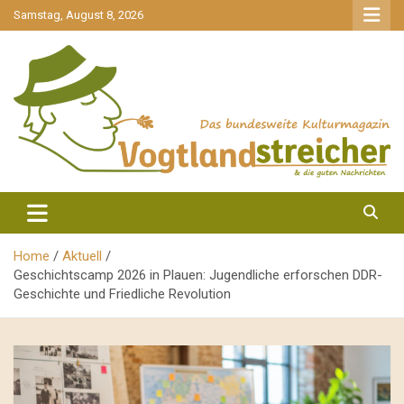
gehe
Samstag, August 8, 2026
zum
Inhalt
aktuell & mittendrin
Vogtlandstreicher
Home
Aktuell
Geschichtscamp 2026 in Plauen: Jugendliche erforschen DDR-
Geschichte und Friedliche Revolution