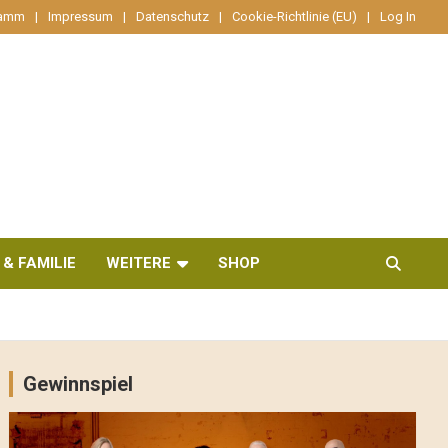
ramm
Impressum
Datenschutz
Cookie-Richtlinie (EU)
Log In
 & FAMILIE
WEITERE
SHOP
Gewinnspiel