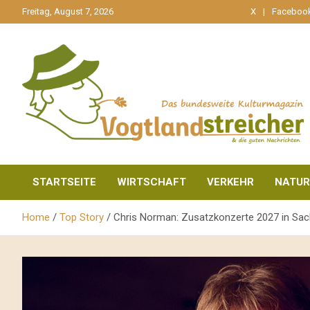
gehe
Freitag, August 7, 2026
X
Faceboo
zum
Inhalt
aktuell & mittendrin
Vogtlandstreicher
STARTSEITE
WIRTSCHAFT
VERKEHR
NATUR
Home
Top Story
Chris Norman: Zusatzkonzerte 2027 in Sa