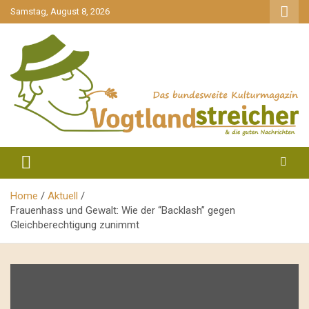
gehe
Samstag, August 8, 2026
zum
Inhalt
aktuell & mittendrin
Vogtlandstreicher
Home
Aktuell
Frauenhass und Gewalt: Wie der “Backlash” gegen
Gleichberechtigung zunimmt