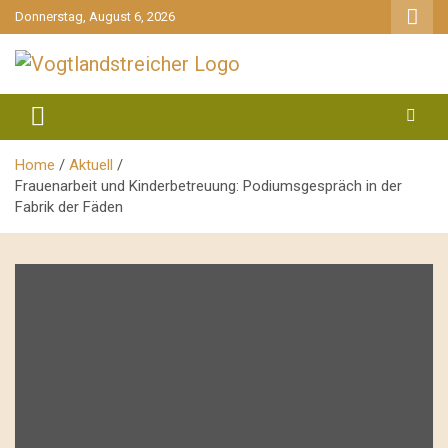
gehe
Donnerstag, August 6, 2026
zum
Inhalt
aktuell & mittendrin
Vogtlandstreicher
Home
Aktuell
Frauenarbeit und Kinderbetreuung: Podiumsgespräch in der
Fabrik der Fäden