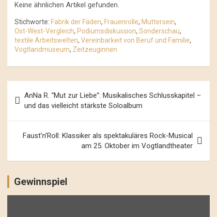
Keine ähnlichen Artikel gefunden.
Stichworte:
Fabrik der Fäden
,
Frauenrolle
,
Muttersein
,
Ost-West-Vergleich
,
Podiumsdiskussion
,
Sonderschau
,
textile Arbeitswelten
,
Vereinbarkeit von Beruf und Familie
,
Vogtlandmuseum
,
Zeitzeuginnen
Beitrags-
AnNa R. “Mut zur Liebe”: Musikalisches Schlusskapitel –
Navigation
und das vielleicht stärkste Soloalbum
Faust’n’Roll: Klassiker als spektakuläres Rock-Musical
am 25. Oktober im Vogtlandtheater
Gewinnspiel