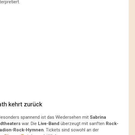
erpretiert.
ath kehrt zurück
s. Besonders spannend ist das Wiedersehen mit
Sabrina
dtheaters
war. Die
Live-Band
überzeugt mit sanften
Rock-
tadion-Rock-Hymnen
. Tickets sind sowohl an der