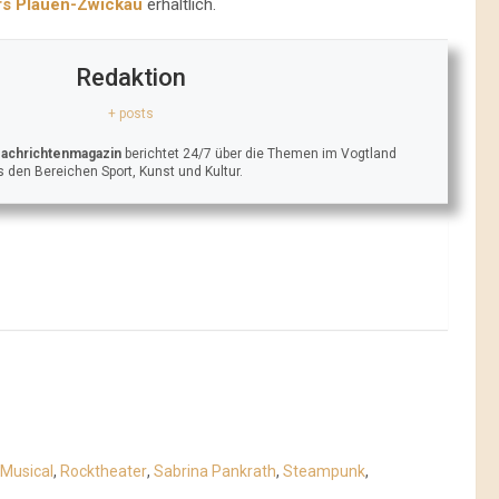
rs Plauen-Zwickau
erhältlich.
Redaktion
+ posts
Nachrichtenmagazin
berichtet 24/7 über die Themen im Vogtland
 den Bereichen Sport, Kunst und Kultur.
Musical
,
Rocktheater
,
Sabrina Pankrath
,
Steampunk
,