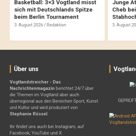
Basketball: 3×3 Vogtland misst
Junge At
sich mit Deutschlands Spitze
Cheb bei
beim Berlin Tournament
Stabhoc
3. August 2026
Redaktion
3. August 2
Über uns
Vogtlan
Vogtlandstreicher
- Das
Nachrichtenmagazin
berichtet 24/7 über
die Themen im Vogtland aber auch
GEPRÜFT
überregional aus den Bereichen Sport, Kunst
und Kultur und wird produziert von
Stephanie Rössel
.
Ihr findet uns auch bei Instagram, auf
Facebook, YouTube und X.