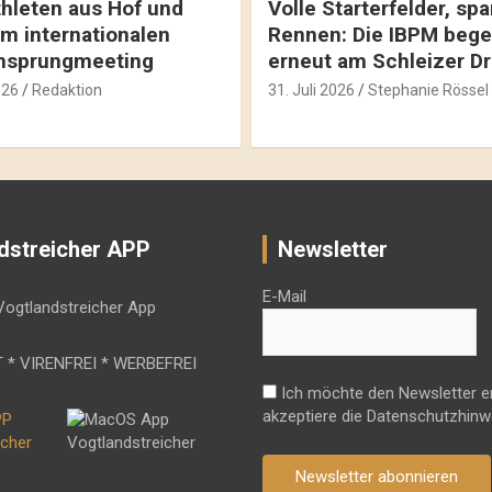
hleten aus Hof und
Volle Starterfelder, s
m internationalen
Rennen: Die IBPM bege
hsprungmeeting
erneut am Schleizer D
026
Redaktion
31. Juli 2026
Stephanie Rössel
dstreicher APP
Newsletter
E-Mail
 * VIRENFREI * WERBEFREI
Ich möchte den Newsletter e
akzeptiere die Datenschutzhinw
Newsletter abonnieren