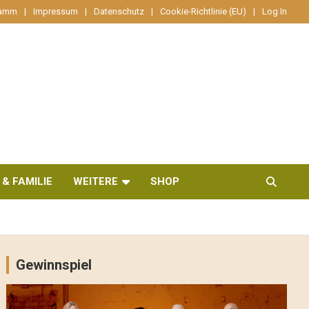
ramm
Impressum
Datenschutz
Cookie-Richtlinie (EU)
Log In
 & FAMILIE
WEITERE
SHOP
Gewinnspiel