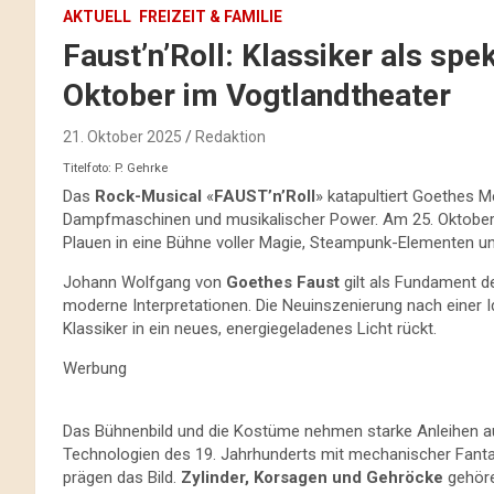
AKTUELL
FREIZEIT & FAMILIE
Faust’n’Roll: Klassiker als sp
Oktober im Vogtlandtheater
21. Oktober 2025
Redaktion
Titelfoto: P. Gehrke
Das
Rock-Musical
«
FAUST’n’Roll
» katapultiert Goethes M
Dampfmaschinen und musikalischer Power. Am 25. Oktober
Plauen in eine Bühne voller Magie, Steampunk-Elementen un
Johann Wolfgang von
Goethes Faust
gilt als Fundament d
moderne Interpretationen. Die Neuinszenierung nach einer 
Klassiker in ein neues, energiegeladenes Licht rückt.
Werbung
Das Bühnenbild und die Kostüme nehmen starke Anleihen 
Technologien des 19. Jahrhunderts mit mechanischer Fant
prägen das Bild.
Zylinder, Korsagen und Gehröcke
gehöre