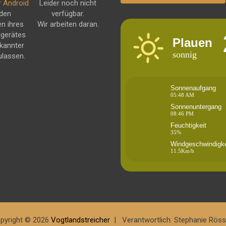
r Android
Leider noch nicht
 den
verfügbar.
en ihres
Wir arbeiten daran.
dgerätes
Plauen
kannter
sonnig
ulassen.
Sonnenaufgang
05:48 AM
Sonnenuntergang
08:46 PM
Feuchtigkeit
35%
Windgeschwindigke
11.5Km/h
pyright © 2026
Vogtlandstreicher
Verantwortlich: Stephanie Röss