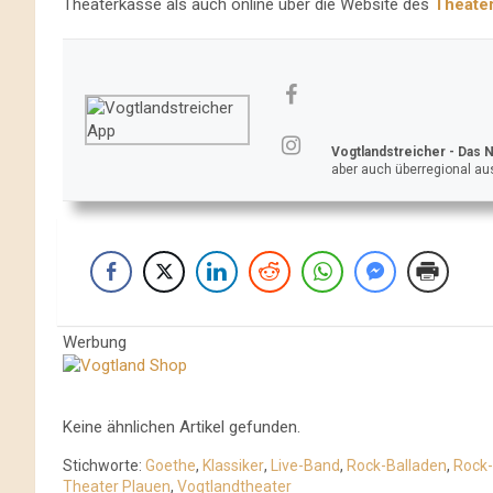
Theaterkasse als auch online über die Website des
Theate
Vogtlandstreicher
- Das 
aber auch überregional aus
Werbung
Keine ähnlichen Artikel gefunden.
Stichworte:
Goethe
,
Klassiker
,
Live-Band
,
Rock-Balladen
,
Rock-
Theater Plauen
,
Vogtlandtheater