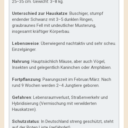
25–35 cm. Gewicht: 3–8 kg.
Unterschied zur Hauskatze
: Buschiger, stumpf
endender Schwanz mit 3–5 dunklen Ringen,
graubraunes Fell mit undeutlicher Musterung,
insgesamt kräftiger Körperbau.
Lebensweise
: Überwiegend nachtaktiv und sehr scheu.
Einzelgänger.
Nahrung
: Hauptsächlich Mäuse, aber auch Vögel,
Insekten und gelegentlich Kaninchen oder Amphibien.
Fortpflanzung
: Paarungszeit im Februar/März. Nach
rund 9 Wochen werden 2–4 Jungtiere geboren.
Gefahren
: Lebensraumverlust, Straßenverkehr und
Hybridisierung (Vermischung mit verwilderten
Hauskatzen).
Schutzstatus
: In Deutschland streng geschützt, steht
auf der Roten Liste (gefährdet).