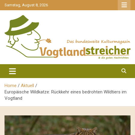
gehe
Samstag, August 8, 2026
zum
Inhalt
aktuell & mittendrin
Vogtlandstreicher
Home
Aktuell
Europäische Wildkatze: Rückkehr eines bedrohten Wildtiers im
Vogtland