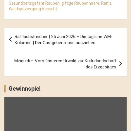
Gesundheitsgefahr Raupen
,
giftige Raupenhaare
,
Ranis
,
Waldspaziergang Vorsicht
Beitrags-
Ballflachstreicher | 25 Juni 2026 – Die tägliche WM-
Navigation
Kolumne | Der Gastgeber muss ausziehen.
Miriquidi – Vom finsteren Urwald zur Kulturlandschaft
des Erzgebirges
Gewinnspiel