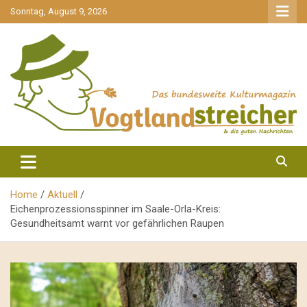
gehe
Sonntag, August 9, 2026
zum
Inhalt
aktuell & mittendrin
Vogtlandstreicher
Home
Aktuell
Eichenprozessionsspinner im Saale-Orla-Kreis:
Gesundheitsamt warnt vor gefährlichen Raupen