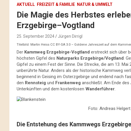
AKTUELL
FREIZEIT & FAMILIE
NATUR & UMWELT
Die Magie des Herbstes erle
Erzgebirge–Vogtland
25. September 2024
Jürgen Dirrigl
Titelbild: Martin Heiss CC BY-SA 3.0 – Goldene Jahreszeit auf dem Kamme
Der
Kammweg Erzgebirge-Vogtland
erstreckt sich über 
höchsten Gipfel des
Naturparks Erzgebirge/Vogtland
. G
Gipfel zu einem Fest der Sinne. Die Strecke, die am 13. Mai
unberührte Natur. Anders als der historische Kammweg verlä
beginnend in Geising im Osterzgebirge und endend nach fast
den
Rennsteig
und
Frankenweg
anschließt. Am Ende des A
Unterkünften und dem kostenlosen
Wanderführer
.
Foto: Andreas Helgert 
Die Entstehung des Kammwegs Erzgebirge