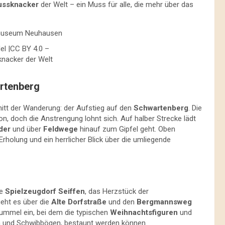
ussknacker
der Welt – ein Muss für alle, die mehr über das
el |CC BY 4.0 –
nacker der Welt
rtenberg
nitt der Wanderung: der Aufstieg auf den
Schwartenberg
. Die
ion, doch die Anstrengung lohnt sich. Auf halber Strecke lädt
der
und über
Feldwege
hinauf zum Gipfel geht. Oben
rholung und ein herrlicher Blick über die umliegende
te
Spielzeugdorf Seiffen
, das Herzstück der
geht es über die
Alte Dorfstraße
und den
Bergmannsweg
 Bummel ein, bei dem die typischen
Weihnachtsfiguren
und
n und Schwibbögen, bestaunt werden können.