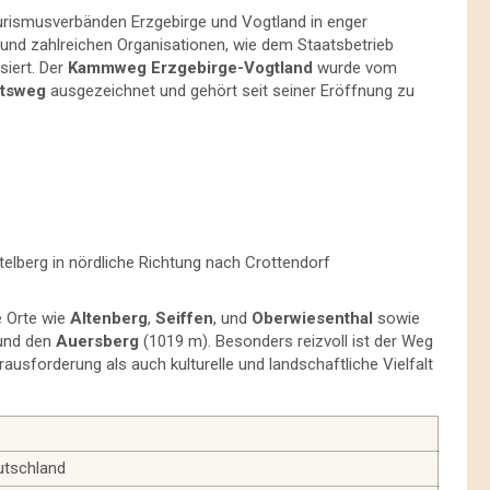
urismusverbänden Erzgebirge und Vogtland in enger
nd zahlreichen Organisationen, wie dem Staatsbetrieb
siert. Der
Kammweg Erzgebirge-Vogtland
wurde vom
ätsweg
ausgezeichnet und gehört seit seiner Eröffnung zu
telberg in nördliche Richtung nach Crottendorf
 Orte wie
Altenberg
,
Seiffen
, und
Oberwiesenthal
sowie
und den
Auersberg
(1019 m). Besonders reizvoll ist der Weg
ausforderung als auch kulturelle und landschaftliche Vielfalt
utschland