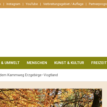
k
Instagram
YouTube
Verbreitungsgebiet / Auflage
Partnerprog
 & UMWELT
MENSCHEN
KUNST & KULTUR
FREIZEIT
uf dem Kammweg Erzgebirge–Vogtland