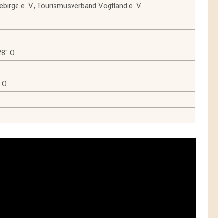
irge e. V., Tourismusverband Vogtland e. V.
28″ O
″ O