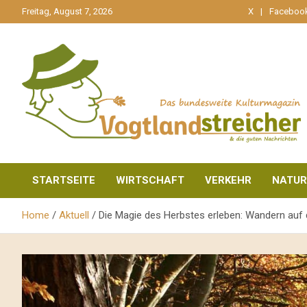
gehe
Freitag, August 7, 2026
X
Faceboo
zum
Inhalt
aktuell & mittendrin
Vogtlandstreicher
STARTSEITE
WIRTSCHAFT
VERKEHR
NATUR
Home
Aktuell
Die Magie des Herbstes erleben: Wandern a