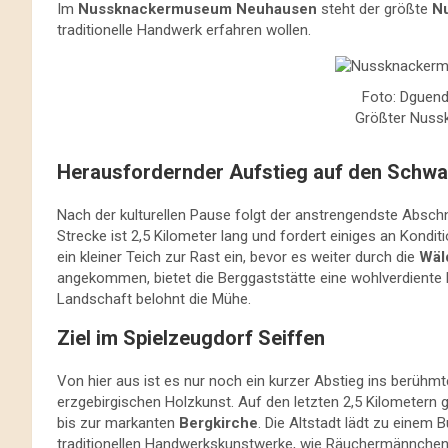
Im
Nussknackermuseum Neuhausen
steht der größte
N
traditionelle Handwerk erfahren wollen.
Foto: Dguend
Größter Nussk
Herausfordernder Aufstieg auf den Schwa
Nach der kulturellen Pause folgt der anstrengendste Absch
Strecke ist 2,5 Kilometer lang und fordert einiges an Kondit
ein kleiner Teich zur Rast ein, bevor es weiter durch die
Wäl
angekommen, bietet die Berggaststätte eine wohlverdiente E
Landschaft belohnt die Mühe.
Ziel im Spielzeugdorf Seiffen
Von hier aus ist es nur noch ein kurzer Abstieg ins berühm
erzgebirgischen Holzkunst. Auf den letzten 2,5 Kilometern 
bis zur markanten
Bergkirche
. Die Altstadt lädt zu einem
traditionellen Handwerkskunstwerke, wie Räuchermännche