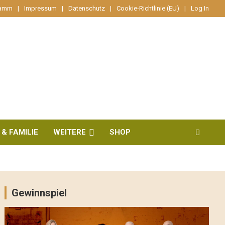
ramm
Impressum
Datenschutz
Cookie-Richtlinie (EU)
Log In
 & FAMILIE
WEITERE
SHOP
Gewinnspiel