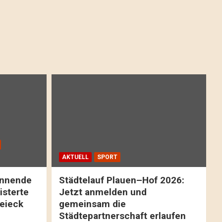
AKTUELL
SPORT
pannende
Städtelauf Plauen–Hof 2026:
isterte
Jetzt anmelden und
reieck
gemeinsam die
Städtepartnerschaft erlaufen