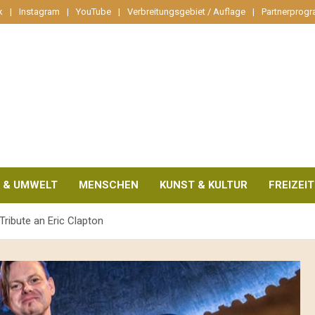
k
Instagram
YouTube
Verbreitungsgebiet / Auflage
Partnerprog
 & UMWELT
MENSCHEN
KUNST & KULTUR
FREIZEIT
Tribute an Eric Clapton