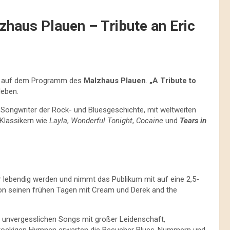
zhaus Plauen – Tribute an Eric
, auf dem Programm des
Malzhaus Plauen
.
„A Tribute to
leben.
nd Songwriter der Rock- und Bluesgeschichte, mit weltweiten
 Klassikern wie
Layla
,
Wonderful Tonight
,
Cocaine
und
Tears in
r lebendig werden und nimmt das Publikum mit auf eine 2,5-
von seinen frühen Tagen mit Cream und Derek and the
e unvergesslichen Songs mit großer Leidenschaft,
 rockigen Hymnen erwarten die Besucher Blues-Nummern und