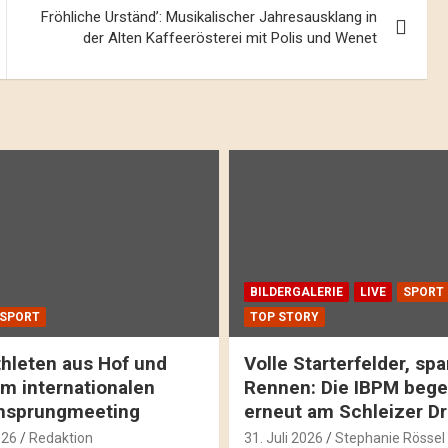
Fröhliche Urständ’: Musikalischer Jahresausklang in
der Alten Kaffeerösterei mit Polis und Wenet
BILDERGALERIE
LIVE
SPORT
SPORT
TOP STORY
hleten aus Hof und
Volle Starterfelder, s
m internationalen
Rennen: Die IBPM bege
hsprungmeeting
erneut am Schleizer D
026
Redaktion
31. Juli 2026
Stephanie Rössel