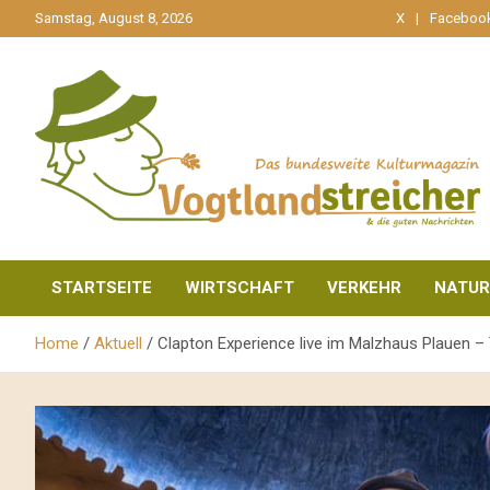
gehe
Samstag, August 8, 2026
X
Faceboo
zum
Inhalt
aktuell & mittendrin
Vogtlandstreicher
STARTSEITE
WIRTSCHAFT
VERKEHR
NATUR
Home
Aktuell
Clapton Experience live im Malzhaus Plauen – 