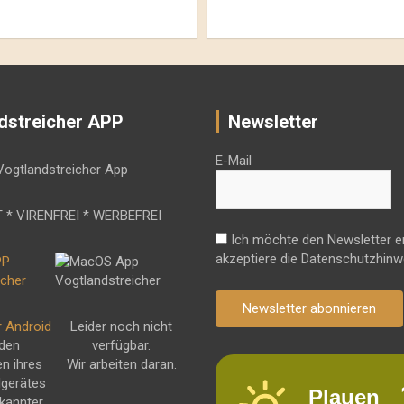
dstreicher APP
Newsletter
E-Mail
 * VIRENFREI * WERBEFREI
Ich möchte den Newsletter e
akzeptiere die Datenschutzhinw
Newsletter abonnieren
r Android
Leider noch nicht
 den
verfügbar.
en ihres
Wir arbeiten daran.
dgerätes
Plauen
kannter