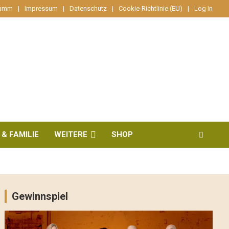
ramm
Impressum
Datenschutz
Cookie-Richtlinie (EU)
Log In
 & FAMILIE
WEITERE
SHOP
Gewinnspiel