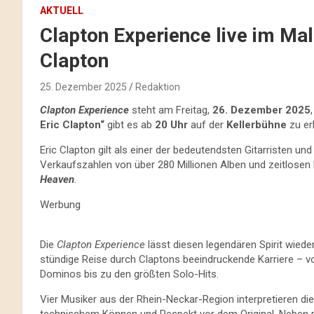
AKTUELL
Clapton Experience live im Mal
Clapton
25. Dezember 2025
Redaktion
Clapton Experience
steht am Freitag,
26. Dezember 2025
Eric Clapton“
gibt es ab
20 Uhr
auf der
Kellerbühne
zu er
Eric Clapton gilt als einer der bedeutendsten Gitarristen u
Verkaufszahlen von über 280 Millionen Alben und zeitlosen
Heaven
.
Werbung
Die
Clapton Experience
lässt diesen legendären Spirit wiede
stündige Reise durch Claptons beeindruckende Karriere – 
Dominos bis zu den größten Solo-Hits.
Vier Musiker aus der Rhein-Neckar-Region interpretieren di
technischem Können und Respekt vor dem Original. Neben