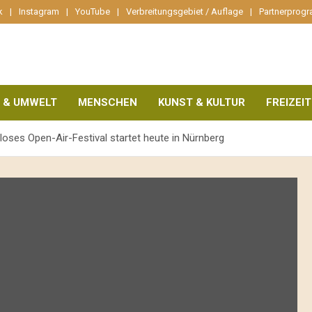
k
Instagram
YouTube
Verbreitungsgebiet / Auflage
Partnerprog
 & UMWELT
MENSCHEN
KUNST & KULTUR
FREIZEIT
oses Open-Air-Festival startet heute in Nürnberg