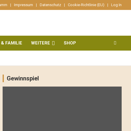
ramm
Impressum
Datenschutz
Cookie-Richtlinie (EU)
Log In
 & FAMILIE
WEITERE
SHOP
Gewinnspiel