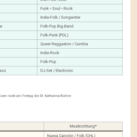
Funk • Soul • Rock
Indie-Folk / Songwriter
le
Folk-Pop Big-Band
Folk-Punk (POL)
Queer Reggaeton / Cumbia
Indie-Rock
Folk-Pop
isco
DJ-Set / Electronic
oen rockt am Freitag die St. Katharina-Bühne
Musikrichtung*
Nueva Canción / Folk (CHL)