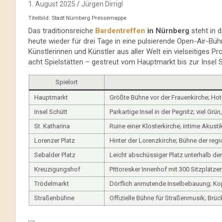
1. August 2025
Jürgen Dirrigl
Titelbild: Stadt Nürnberg Pressemappe
Das traditionsreiche
Bardentreffen
in Nürnberg
steht in 
heute wieder für drei Tage in eine pulsierende Open-Air-Büh
Künstlerinnen und Künstler aus aller Welt ein vielseitiges
acht Spielstätten – gestreut vom Hauptmarkt bis zur Insel S
Spielort
Hauptmarkt
Größte Bühne vor der Frauenkirche; H
Insel Schütt
Parkartige Insel in der Pegnitz; viel Grü
St. Katharina
Ruine einer Klosterkirche; intime Akus
Lorenzer Platz
Hinter der Lorenzkirche; Bühne der reg
Sebalder Platz
Leicht abschüssiger Platz unterhalb de
Kreuzigungshof
Pittoresker Innenhof mit 300 Sitzplätzen
Trödelmarkt
Dörflich anmutende Inselbebauung; Kop
Straßenbühne
Offizielle Bühne für Straßenmusik; Brü