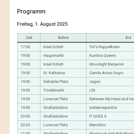
Programm
Freitag, 1. August 2025
Zeit
Bühne
Act
17:00
Insel Schütt
TöFs Rappelkiste
19:00
Hauptmarkt
Kumbia Queers
19:00
Insel Schütt
Moonlight Benjamin
19:00
St. Katharina
Camila Arriva Grupo
19:00
Sebalder Platz
Jagas
19:00
Trödelmarkt
LIN
19:00
Lorenzer Platz
Between My Head and He
19:00
Straßenbühne
indiekneipechor
20:00
Straßenbühne
IT GOES X
20:30
Lorenzer Platz
Merchboi
21:00
Straßenbühne
Shamrock Irish Pub Music