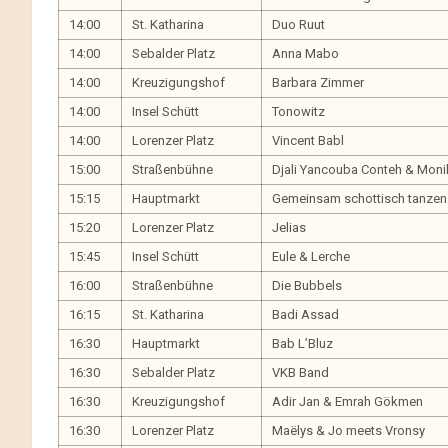
14:00
St. Katharina
Duo Ruut
14:00
Sebalder Platz
Anna Mabo
14:00
Kreuzigungshof
Barbara Zimmer
14:00
Insel Schütt
Tonowitz
14:00
Lorenzer Platz
Vincent Babl
15:00
Straßenbühne
Djali Yancouba Conteh & Mon
15:15
Hauptmarkt
Gemeinsam schottisch tanzen
15:20
Lorenzer Platz
Jelias
15:45
Insel Schütt
Eule & Lerche
16:00
Straßenbühne
Die Bubbels
16:15
St. Katharina
Badi Assad
16:30
Hauptmarkt
Bab L’Bluz
16:30
Sebalder Platz
VKB Band
16:30
Kreuzigungshof
Adir Jan & Emrah Gökmen
16:30
Lorenzer Platz
Maëlys & Jo meets Vronsy