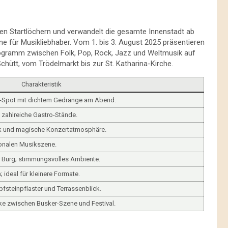
den Startlöchern und verwandelt die gesamte Innenstadt ab
ne für Musikliebhaber. Vom 1. bis 3. August 2025 präsentieren
 Programm zwischen Folk, Pop, Rock, Jazz und Weltmusik auf
chütt, vom Trödelmarkt bis zur St. Katharina-Kirche.
Charakteristik
ot-Spot mit dichtem Gedränge am Abend.
n, zahlreiche Gastro-Stände.
tik und magische Konzertatmosphäre.
ionalen Musikszene.
r Burg; stimmungsvolles Ambiente.
; ideal für kleinere Formate.
fsteinpflaster und Terrassenblick.
cke zwischen Busker-Szene und Festival.