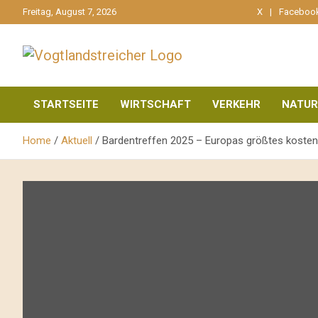
gehe
Freitag, August 7, 2026
X
Faceboo
zum
Inhalt
aktuell & mittendrin
Vogtlandstreicher
STARTSEITE
WIRTSCHAFT
VERKEHR
NATUR
Home
Aktuell
Bardentreffen 2025 – Europas größtes kostenl