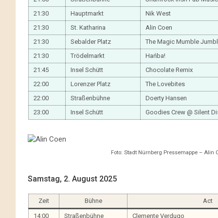
21:30
Hauptmarkt
Nik West
21:30
St. Katharina
Alin Coen
21:30
Sebalder Platz
The Magic Mumble Jumb
21:30
Trödelmarkt
Hańba!
21:45
Insel Schütt
Chocolate Remix
22:00
Lorenzer Platz
The Lovebites
22:00
Straßenbühne
Doerty Hansen
23:00
Insel Schütt
Goodies Crew @ Silent D
Foto: Stadt Nürnberg Pressemappe – Alin C
Samstag, 2. August 2025
Zeit
Bühne
Act
14:00
Straßenbühne
Clemente Verdugo