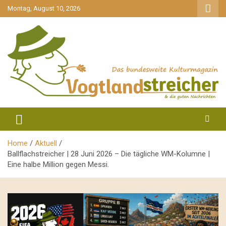
gehe
Montag, August 10, 2026
zum
Inhalt
aktuell & mittendrin
Vogtlandstreicher
Home
Aktuell
Ballflachstreicher | 28 Juni 2026 – Die tägliche WM-Kolumne |
Eine halbe Million gegen Messi.