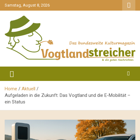
gehe
Samstag, August 8, 2026
zum
Inhalt
aktuell & mittendrin
Vogtlandstreicher
Home
Aktuell
Aufgeladen in die Zukunft: Das Vogtland und die E-Mobilität –
ein Status