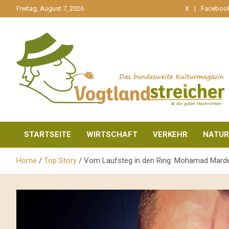
gehe
Freitag, August 7, 2026
X
Faceboo
zum
Inhalt
aktuell & mittendrin
Vogtlandstreicher
STARTSEITE
WIRTSCHAFT
VERKEHR
NATUR
Home
Top Story
Vom Laufsteg in den Ring: Mohamad Marden