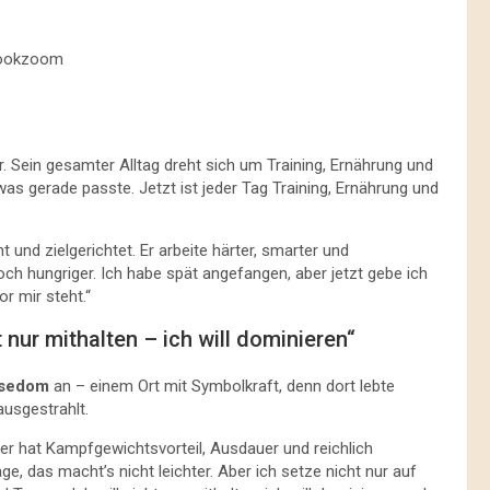
lookzoom
vor. Sein gesamter Alltag dreht sich um Training, Ernährung und
as gerade passte. Jetzt ist jeder Tag Training, Ernährung und
t und zielgerichtet. Er arbeite härter, smarter und
 noch hungriger. Ich habe spät angefangen, aber jetzt gebe ich
r mir steht.“
 nur mithalten – ich will dominieren“
Usedom
an – einem Ort mit Symbolkraft, denn dort lebte
usgestrahlt.
ler hat Kampfgewichtsvorteil, Ausdauer und reichlich
e, das macht’s nicht leichter. Aber ich setze nicht nur auf