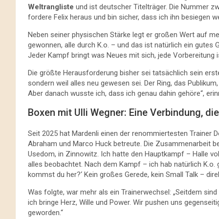
Weltrangliste
und ist deutscher Titelträger. Die Nummer zwe
fordere Felix heraus und bin sicher, dass ich ihn besiegen w
Neben seiner physischen Stärke legt er großen Wert auf men
gewonnen, alle durch K.o. – und das ist natürlich ein gutes 
Jeder Kampf bringt was Neues mit sich, jede Vorbereitung i
Die größte Herausforderung bisher sei tatsächlich sein er
sondern weil alles neu gewesen sei. Der Ring, das Publikum,
Aber danach wusste ich, dass ich genau dahin gehöre“, erinn
Boxen mit Ulli Wegner: Eine Verbindung, die
Seit 2025 hat Mardenli einen der renommiertesten Trainer D
Abraham und Marco Huck betreute. Die Zusammenarbeit beg
Usedom, in Zinnowitz. Ich hatte den Hauptkampf – Halle vol
alles beobachtet. Nach dem Kampf – ich hab natürlich K.o. 
kommst du her?‘ Kein großes Gerede, kein Small Talk – direkt
Was folgte, war mehr als ein Trainerwechsel: „Seitdem sind 
ich bringe Herz, Wille und Power. Wir pushen uns gegenseiti
geworden.“