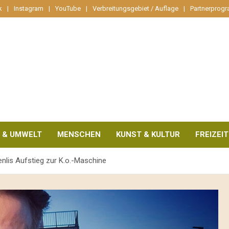
k
Instagram
YouTube
Verbreitungsgebiet / Auflage
Partnerprog
 & UMWELT
MENSCHEN
KUNST & KULTUR
FREIZEIT
lis Aufstieg zur K.o.-Maschine