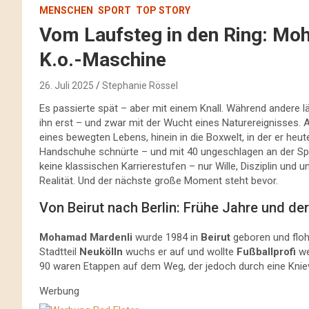
MENSCHEN
SPORT
TOP STORY
Vom Laufsteg in den Ring: Mo
K.o.-Maschine
26. Juli 2025
Stephanie Rössel
Es passierte spät – aber mit einem Knall. Während andere l
ihn erst – und zwar mit der Wucht eines Naturereignisses. 
eines bewegten Lebens, hinein in die Boxwelt, in der er heute
Handschuhe schnürte – und mit 40 ungeschlagen an der Spi
keine klassischen Karrierestufen – nur Wille, Disziplin und 
Realität. Und der nächste große Moment steht bevor.
Von Beirut nach Berlin: Frühe Jahre und de
Mohamad Mardenli
wurde 1984 in
Beirut
geboren und floh 
Stadtteil
Neukölln
wuchs er auf und wollte
Fußballprofi
we
90 waren Etappen auf dem Weg, der jedoch durch eine Kniev
Werbung