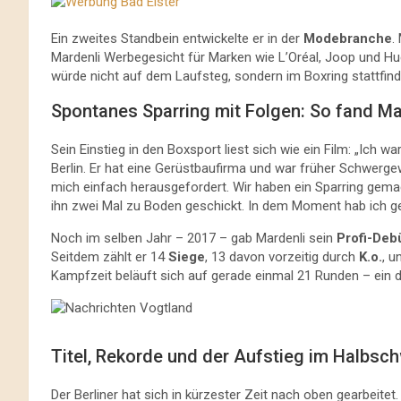
Ein zweites Standbein entwickelte er in der
Modebranche
.
Mardenli Werbegesicht für Marken wie L’Oréal, Joop und Hu
würde nicht auf dem Laufsteg, sondern im Boxring stattfind
Spontanes Sparring mit Folgen: So fand M
Sein Einstieg in den Boxsport liest sich wie ein Film: „Ich
Berlin. Er hat eine Gerüstbaufirma und war früher Schwerg
mich einfach herausgefordert. Wir haben ein Sparring gemac
ihn zwei Mal zu Boden geschickt. In dem Moment hab ich geme
Noch im selben Jahr – 2017 – gab Mardenli sein
Profi-Deb
Seitdem zählt er 14
Siege
, 13 davon vorzeitig durch
K.o.
, u
Kampfzeit beläuft sich auf gerade einmal 21 Runden – ein de
Titel, Rekorde und der Aufstieg im Halbsc
Der Berliner hat sich in kürzester Zeit nach oben gearbeitet. 