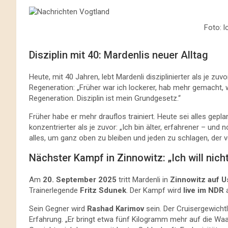
Foto: 
Disziplin mit 40: Mardenlis neuer Alltag
Heute, mit 40 Jahren, lebt Mardenli disziplinierter als je zu
Regeneration: „Früher war ich lockerer, hab mehr gemacht, w
Regeneration. Disziplin ist mein Grundgesetz.“
Früher habe er mehr drauflos trainiert. Heute sei alles geplan
konzentrierter als je zuvor: „Ich bin älter, erfahrener – und
alles, um ganz oben zu bleiben und jeden zu schlagen, der vo
Nächster Kampf in Zinnowitz: „Ich will nicht
Am
20. September 2025
tritt Mardenli in
Zinnowitz auf 
Trainerlegende
Fritz Sdunek
. Der Kampf wird
live im NDR
a
Sein Gegner wird
Rashad Karimov
sein. Der Cruisergewicht
Erfahrung. „Er bringt etwa fünf Kilogramm mehr auf die Waag