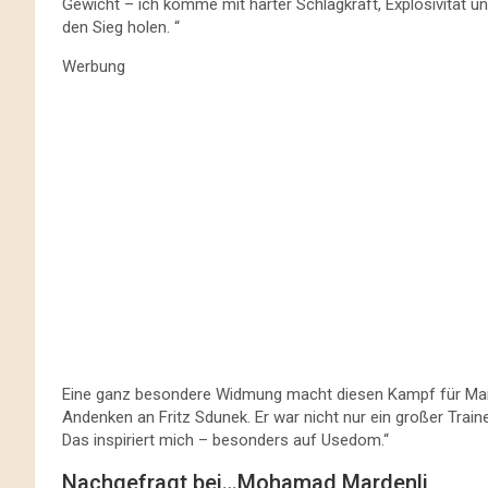
Gewicht – ich komme mit harter Schlagkraft, Explosivität und
den Sieg holen. “
Werbung
Eine ganz besondere Widmung macht diesen Kampf für Mar
Andenken an Fritz Sdunek. Er war nicht nur ein großer Train
Das inspiriert mich – besonders auf Usedom.“
Nachgefragt bei…Mohamad Mardenli