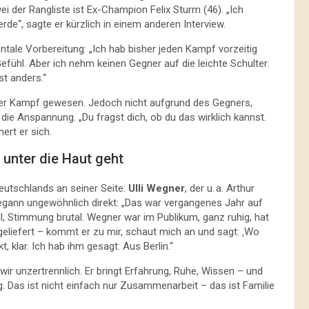
i der Rangliste ist Ex-Champion Felix Sturm (46). „Ich
erde“, sagte er kürzlich in einem anderen Interview.
tale Vorbereitung: „Ich hab bisher jeden Kampf vorzeitig
Gefühl. Aber ich nehm keinen Gegner auf die leichte Schulter.
st anders.“
ster Kampf gewesen. Jedoch nicht aufgrund des Gegners,
 die Anspannung. „Du fragst dich, ob du das wirklich kannst.
ert er sich.
 unter die Haut geht
eutschlands an seiner Seite:
Ulli Wegner
, der u. a. Arthur
ann ungewöhnlich direkt: „Das war vergangenes Jahr auf
l, Stimmung brutal. Wegner war im Publikum, ganz ruhig, hat
geliefert – kommt er zu mir, schaut mich an und sagt: ‚Wo
, klar. Ich hab ihm gesagt: Aus Berlin.“
wir unzertrennlich. Er bringt Erfahrung, Ruhe, Wissen – und
g. Das ist nicht einfach nur Zusammenarbeit – das ist Familie