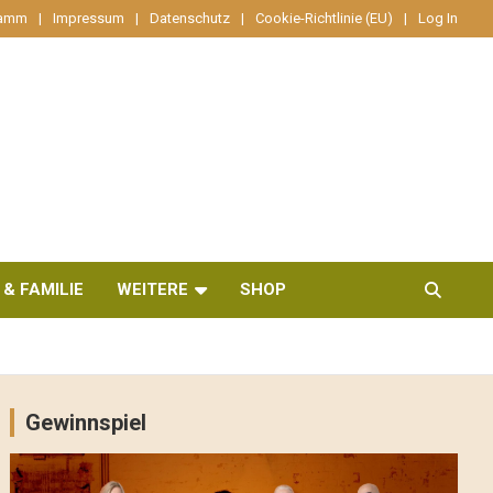
ramm
Impressum
Datenschutz
Cookie-Richtlinie (EU)
Log In
 & FAMILIE
WEITERE
SHOP
Gewinnspiel