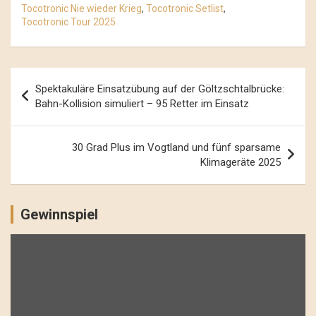
Tocotronic Nie wieder Krieg
,
Tocotronic Setlist
,
Tocotronic Tour 2025
Beitrags-
Spektakuläre Einsatzübung auf der Göltzschtalbrücke:
Navigation
Bahn-Kollision simuliert – 95 Retter im Einsatz
30 Grad Plus im Vogtland und fünf sparsame
Klimageräte 2025
Gewinnspiel