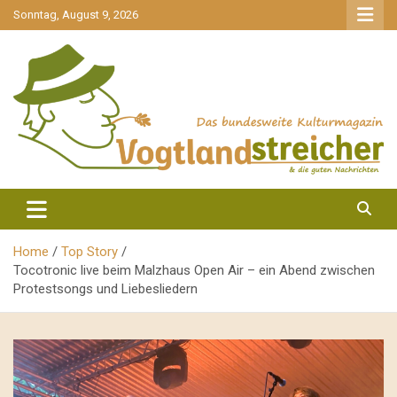
gehe
Sonntag, August 9, 2026
zum
Inhalt
aktuell & mittendrin
Vogtlandstreicher
Home
Top Story
Tocotronic live beim Malzhaus Open Air – ein Abend zwischen
Protestsongs und Liebesliedern