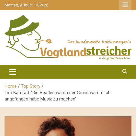
gehe
Montag, August 10, 2026
zum
Inhalt
aktuell & mittendrin
Vogtlandstreicher
Home
Top Story
Tim Kamrad: “Die Beatles waren der Grund warum ich
angefangen habe Musik zu machen”