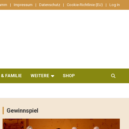
ramm
Impressum
Datenschutz
Cookie-Richtlinie (EU)
Log In
 & FAMILIE
WEITERE
SHOP
Gewinnspiel