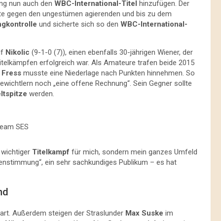
ung nun auch den
WBC-International-Titel
hinzufügen. Der
hatte gegen den ungestümen agierenden und bis zu dem
ngkontrolle
und sicherte sich so den
WBC-International-
uf
Nikolic
(9-1-0 (7)), einen ebenfalls 30-jährigen Wiener, der
Titelkämpfen erfolgreich war. Als Amateure trafen beide 2015
d
Fress
musste eine Niederlage nach Punkten hinnehmen. So
wichtlern noch „eine offene Rechnung“. Sein Gegner sollte
ltspitze
werden.
Team SES
n wichtiger
Titelkampf
für mich, sondern mein ganzes Umfeld
enstimmung“, ein sehr sachkundiges Publikum – es hat
nd
rt. Außerdem steigen der Straslunder
Max Suske
im