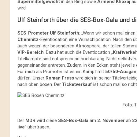
Supermittelgewicht
in den Ring sowie
Armend Khoxaj
au
wird.
Ulf Steinforth über die SES-Box-Gala und d
SES-Promoter Ulf Steinforth
: „Wenn wir schon mal einen
Chemnitz
-Eventlocation eine Wunschlocation. Nach den ü
auch wegen der besonderen Atmosphäre, der tollen Stimmu
VIP-Bereich
. Dazu hat auch die Eventlocation „
Kraftverke
Titelkämpfe sind entsprechend hochkarätig: Nicht selbstve
gegeneinander antreten. Zudem, in den Ecken steht jeweils
Für mich als Promoter ist es ein Kampf mit
50/50-Ausgan
dürfen. Unser
Roman Fress
wird sich in seiner Titelverteid
nach oben boxen. Der
Ticketverkauf
ist schon mal so richt
Foto: 
Der
MDR
wird diese
SES-Box-Gala
am
2. November
ab
22
live
“ übertragen.