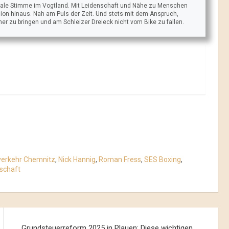
trale Stimme im Vogtland. Mit Leidenschaft und Nähe zu Menschen
ion hinaus. Nah am Puls der Zeit. Und stets mit dem Anspruch,
äher zu bringen und am Schleizer Dreieck nicht vom Bike zu fallen.
verkehr Chemnitz
,
Nick Hannig
,
Roman Fress
,
SES Boxing
,
schaft
Grundsteuerreform 2025 in Plauen: Diese wichtigen