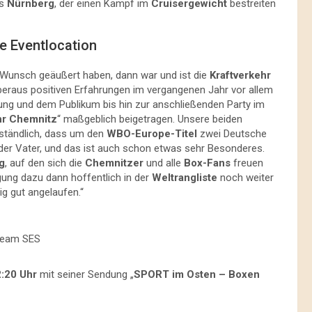
s
Nürnberg
, der einen Kampf im
Cruisergewicht
bestreiten
ie Eventlocation
 Wunsch geäußert haben, dann war und ist die
Kraftverkehr
beraus positiven Erfahrungen im vergangenen Jahr vor allem
ng und dem Publikum bis hin zur anschließenden Party im
hr Chemnitz
“ maßgeblich beigetragen. Unsere beiden
rständlich, dass um den
WBO-Europe-Titel
zwei Deutsche
 der Vater, und das ist auch schon etwas sehr Besonderes.
g
, auf den sich die
Chemnitzer
und alle
Box-Fans
freuen
igung dazu dann hoffentlich in der
Weltrangliste
noch weiter
ig gut angelaufen.“
Team SES
:20 Uhr
mit seiner Sendung „
SPORT im Osten – Boxen