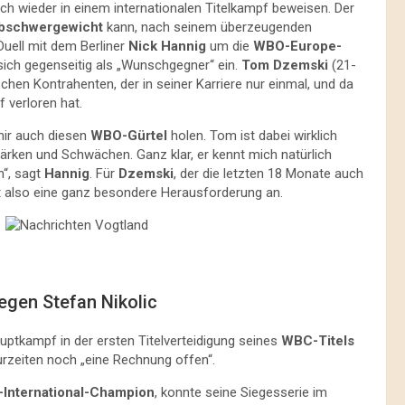
ich wieder in einem internationalen Titelkampf beweisen. Der
bschwergewicht
kann, nach seinem überzeugenden
Duell mit dem Berliner
Nick Hannig
um die
WBO-Europe-
sich gegenseitig als „Wunschgegner“ ein.
Tom Dzemski
(21-
chen Kontrahenten, der in seiner Karriere nur einmal, und da
 verloren hat.
 mir auch diesen
WBO-Gürtel
holen. Tom ist dabei wirklich
ärken und Schwächen. Ganz klar, er kennt mich natürlich
n“, sagt
Hannig
. Für
Dzemski
, der die letzten 18 Monate auch
t also eine ganz besondere Herausforderung an.
egen Stefan Nikolic
auptkampf in der ersten Titelverteidigung seines
WBC-Titels
rzeiten noch „eine Rechnung offen“.
International-Champion
, konnte seine Siegesserie im