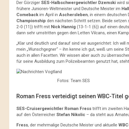
Der Görziger
SES-Halbschwergewichtler
Dzemski
wird s
frühere Junioren-Weltmeister und Deutsche Meister im
Hal
Comeback
im April in
Aschersleben
, in einem deutschen 
Championship
den nächsten Schritt setzen. Beide setzen 
2-0 (11)) trifft mit
Nick Hannig
(13-1-1 (6)) auf einen deuts
dann sehr umstritten gegen den Letten Vilcans, einen Kampf
„Klar und deutlich und darauf sind wir ausgerichtet: Ich will
mein „Wunschgegner“ – ihn kenne ich gut, weiß um seine St
auch in allen Facetten. Wir wissen aber auch zu überrasche
für seine Ausbildung zum Polizeibeamten genutzt hat, steh
Fotos: Team SES
Roman Fress verteidigt seinen WBC-Titel g
SES-Cruisergewichtler Roman Fress
trifft im zweiten H
auf den Österreicher
Stefan Nikolic
– da steht aus Amateu
Fress
, der mehrmalige Deutsche Meister und aktuelle
WBC-