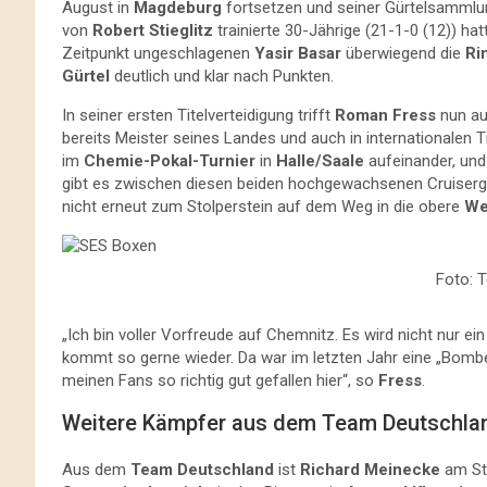
August in
Magdeburg
fortsetzen und seiner Gürtelsamml
von
Robert Stieglitz
trainierte 30-Jährige (21-1-0 (12)) 
Zeitpunkt ungeschlagenen
Yasir Basar
überwiegend die
Ri
Gürtel
deutlich und klar nach Punkten.
In seiner ersten Titelverteidigung trifft
Roman Fress
nun a
bereits Meister seines Landes und auch in internationalen 
im
Chemie-Pokal-Turnier
in
Halle/Saale
aufeinander, un
gibt es zwischen diesen beiden hochgewachsenen Cruiserge
nicht erneut zum Stolperstein auf dem Weg in die obere
We
Foto: 
„Ich bin voller Vorfreude auf Chemnitz. Es wird nicht nur ei
kommt so gerne wieder. Da war im letzten Jahr eine „Bomb
meinen Fans so richtig gut gefallen hier“, so
Fress
.
Weitere Kämpfer aus dem Team Deutschla
Aus dem
Team Deutschland
ist
Richard Meinecke
am Sta