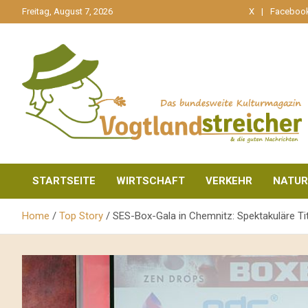
gehe
Freitag, August 7, 2026
X
Faceboo
zum
Inhalt
aktuell & mittendrin
Vogtlandstreicher
STARTSEITE
WIRTSCHAFT
VERKEHR
NATUR
Home
Top Story
SES-Box-Gala in Chemnitz: Spektakuläre T