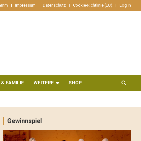
ramm
Impressum
Datenschutz
Cookie-Richtlinie (EU)
Log In
 & FAMILIE
WEITERE
SHOP
Gewinnspiel