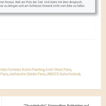
ion hinaus. Nah am Puls der Zeit. Und stets mit dem Anspruch,
äher zu bringen und am Schleizer Dreieck nicht vom Bike zu fallen.
milio Fornieles Action Painting
,
Erich Ohser Paris
,
 Paris
,
sächsische Städte Paris
,
UNESCO Kulturfestival
,
“Thunderbolts”: Eigenwillige Antihelden auf