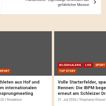
gefährlicher Mission
BILDERGALERIE
LIVE
SPORT
SPORT
TOP STORY
hleten aus Hof und
Volle Starterfelder, s
m internationalen
Rennen: Die IBPM bege
hsprungmeeting
erneut am Schleizer D
026
Redaktion
31. Juli 2026
Stephanie Rössel