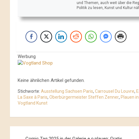
und Themen, auch weit über die Reg
Politik zu lesen, Kunst und Kultur n
Werbung
Keine ähnlichen Artikel gefunden.
Stichworte:
Ausstellung Sachsen Paris
,
Carrousel Du Louvre
,
E
La Saxe à Paris
,
Oberbürgermeister Steffen Zenner
,
Plauen in
Vogtland Kunst
Beitrags-
Comic Tag 2025 in der Galerie e.o.plauen: Gratis