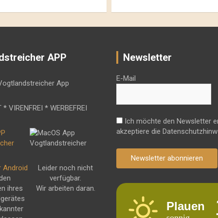
dstreicher APP
Newsletter
E-Mail
 * VIRENFREI * WERBEFREI
Ich möchte den Newsletter e
akzeptiere die Datenschutzhinw
Newsletter abonnieren
r Android
Leider noch nicht
 den
verfügbar.
en ihres
Wir arbeiten daran.
dgerätes
Plauen
kannter
sonnig