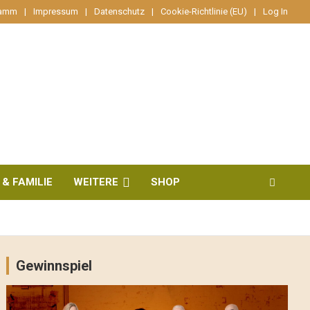
ramm
Impressum
Datenschutz
Cookie-Richtlinie (EU)
Log In
 & FAMILIE
WEITERE
SHOP
Gewinnspiel