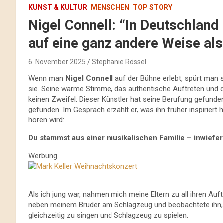
KUNST & KULTUR
MENSCHEN
TOP STORY
Nigel Connell: “In Deutschlan
auf eine ganz andere Weise als 
6. November 2025
Stephanie Rössel
Wenn man
Nigel Connell
auf der Bühne erlebt, spürt man so
sie. Seine warme Stimme, das authentische Auftreten und die
keinen Zweifel: Dieser Künstler hat seine Berufung gefunde
gefunden. Im Gespräch erzählt er, was ihn früher inspirier
hören wird:
Du stammst aus einer musikalischen Familie – inwiefe
Werbung
Als ich jung war, nahmen mich meine Eltern zu all ihren Auft
neben meinem Bruder am Schlagzeug und beobachtete ihn, bis
gleichzeitig zu singen und Schlagzeug zu spielen.