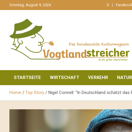
gehe
Sonntag, August 9, 2026
X
Faceboo
zum
Inhalt
aktuell & mittendrin
Vogtlandstreicher
STARTSEITE
WIRTSCHAFT
VERKEHR
NATUR
Home
Top Story
Nigel Connell: “In Deutschland schätzt das 