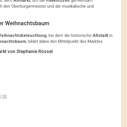
auf dem
Altmarkt
, um die A
dventszeit
gemeinsam
rch den Oberbürgermeister und die musikalische und
der Weihnachtsbaum
eihnachtsbeleuchtung
, bei dem die historische
Altstadt
in
hnachtsbaum
, bildet dabei den Mittelpunkt des Marktes.
rkt von Stephanie Rössel