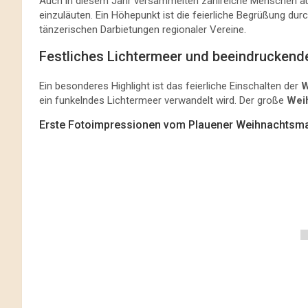
Auch in diesem Jahr versammelten zahlreiche Menschen 
einzuläuten. Ein Höhepunkt ist die feierliche Begrüßung du
tänzerischen Darbietungen regionaler Vereine.
Festliches Lichtermeer und beeindrucken
Ein besonderes Highlight ist das feierliche Einschalten der
W
ein funkelndes Lichtermeer verwandelt wird. Der große
Wei
Erste Fotoimpressionen vom Plauener Weihnachtsma