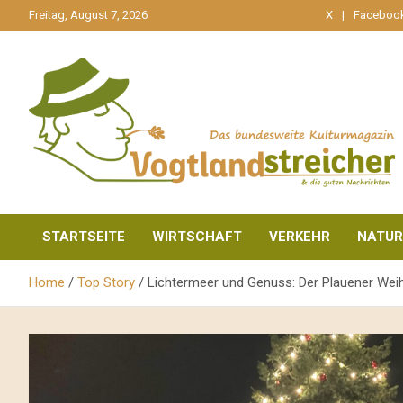
gehe
Freitag, August 7, 2026
X
Faceboo
zum
Inhalt
aktuell & mittendrin
Vogtlandstreicher
STARTSEITE
WIRTSCHAFT
VERKEHR
NATUR
Home
Top Story
Lichtermeer und Genuss: Der Plauener Wei