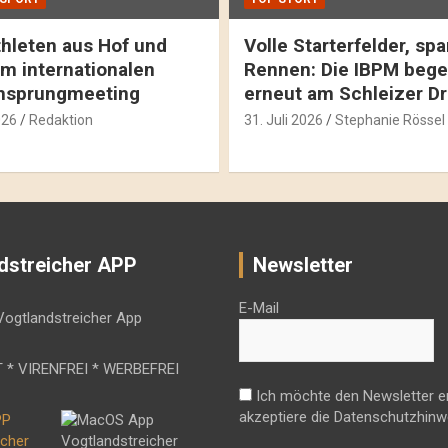
hleten aus Hof und
Volle Starterfelder, s
m internationalen
Rennen: Die IBPM bege
hsprungmeeting
erneut am Schleizer D
026
Redaktion
31. Juli 2026
Stephanie Rössel
dstreicher APP
Newsletter
E-Mail
 * VIRENFREI * WERBEFREI
Ich möchte den Newsletter e
akzeptiere die Datenschutzhinw