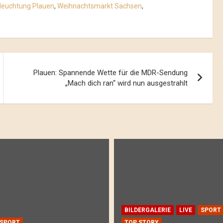
leuchtung Plauen
,
Weihnachtsmarkt Sachsen
,
Plauen: Spannende Wette für die MDR-Sendung
„Mach dich ran“ wird nun ausgestrahlt
BILDERGALERIE
LIVE
SPORT
SPORT
TOP STORY