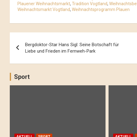
Plauener Weihnachtsmarkt
,
Tradition Vogtland
,
Weihnachtsbe
Weihnachtsmarkt Vogtland
,
Weihnachtsprogramm Plauen
Beitrags-
Bergdoktor-Star Hans Sigl: Seine Botschaft für
Navigation
Liebe und Frieden im Fernweh-Park
Sport
AKTUELL
SPORT
AKTUELL