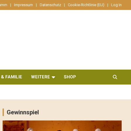
ramm
Impressum
Datenschutz
Cookie-Richtlinie (EU)
Log In
 & FAMILIE
WEITERE
SHOP
Gewinnspiel