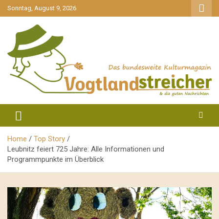
gehe
Sonntag, August 9, 2026
zum
Inhalt
aktuell & mittendrin
Vogtlandstreicher
Home
Top Story
Leubnitz feiert 725 Jahre: Alle Informationen und
Programmpunkte im Überblick