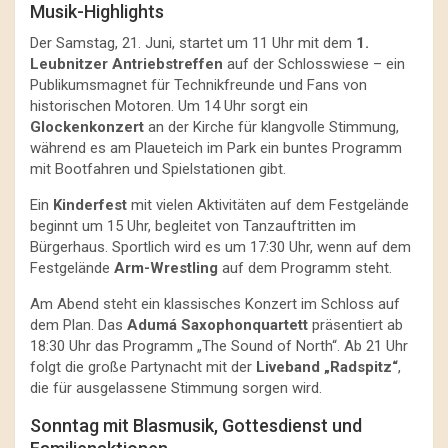
Musik-Highlights
Der Samstag, 21. Juni, startet um 11 Uhr mit dem
1.
Leubnitzer Antriebstreffen
auf der Schlosswiese – ein
Publikumsmagnet für Technikfreunde und Fans von
historischen Motoren. Um 14 Uhr sorgt ein
Glockenkonzert
an der Kirche für klangvolle Stimmung,
während es am Plaueteich im Park ein buntes Programm
mit Bootfahren und Spielstationen gibt.
Ein
Kinderfest
mit vielen Aktivitäten auf dem Festgelände
beginnt um 15 Uhr, begleitet von Tanzauftritten im
Bürgerhaus. Sportlich wird es um 17:30 Uhr, wenn auf dem
Festgelände
Arm-Wrestling
auf dem Programm steht.
Am Abend steht ein klassisches Konzert im Schloss auf
dem Plan. Das
Adumá Saxophonquartett
präsentiert ab
18:30 Uhr das Programm „The Sound of North“. Ab 21 Uhr
folgt die große Partynacht mit der
Liveband „Radspitz“
,
die für ausgelassene Stimmung sorgen wird.
Sonntag mit Blasmusik, Gottesdienst und