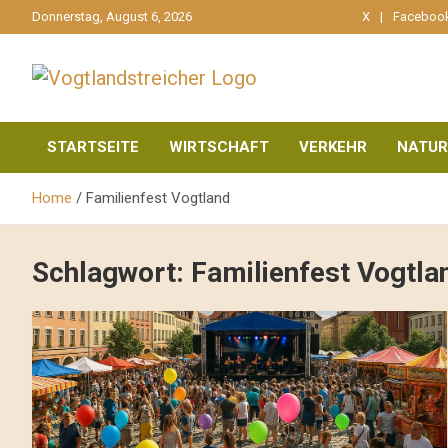
gehe
Donnerstag, August 6, 2026
X
Faceboo
zum
Inhalt
aktuell & mittendrin
Vogtlandstreicher
STARTSEITE
WIRTSCHAFT
VERKEHR
NATUR
Home
Familienfest Vogtland
Schlagwort:
Familienfest Vogtla