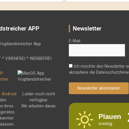
dstreicher APP
Newsletter
E-Mail
 * VIRENFREI * WERBEFREI
Ich möchte den Newsletter e
akzeptiere die Datenschutzhinw
Newsletter abonnieren
r Android
Leider noch nicht
 den
verfügbar.
en ihres
Wir arbeiten daran.
dgerätes
Plauen
kannter
sonnig
ulassen.