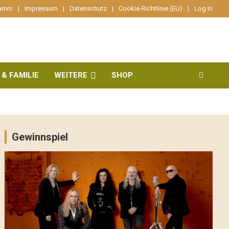
ramm
Impressum
Datenschutz
Cookie-Richtlinie (EU)
Log In
 & FAMILIE
WEITERE
SHOP
Gewinnspiel