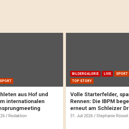
BILDERGALERIE
LIVE
SPORT
SPORT
TOP STORY
hleten aus Hof und
Volle Starterfelder, s
m internationalen
Rennen: Die IBPM bege
hsprungmeeting
erneut am Schleizer D
026
Redaktion
31. Juli 2026
Stephanie Rössel