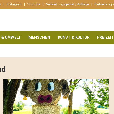
k
Instagram
YouTube
Verbreitungsgebiet / Auflage
Partnerprog
 & UMWELT
MENSCHEN
KUNST & KULTUR
FREIZEIT
nd