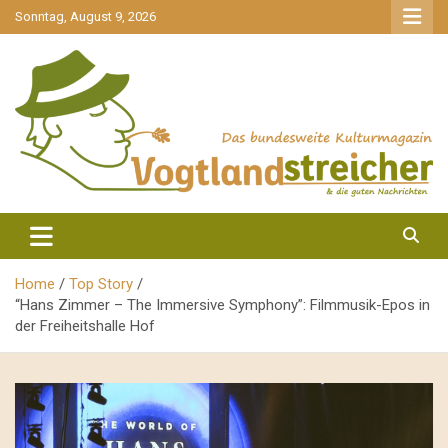
gehe
Sonntag, August 9, 2026
zum
Inhalt
aktuell & mittendrin
Vogtlandstreicher
Home
Top Story
“Hans Zimmer – The Immersive Symphony”: Filmmusik-Epos in
der Freiheitshalle Hof