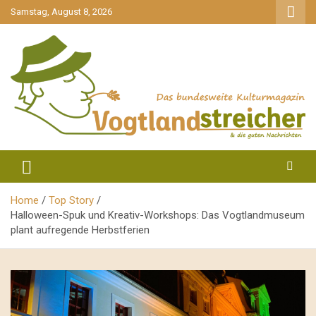
gehe
Samstag, August 8, 2026
zum
Inhalt
aktuell & mittendrin
Vogtlandstreicher
Home
Top Story
Halloween-Spuk und Kreativ-Workshops: Das Vogtlandmuseum
plant aufregende Herbstferien