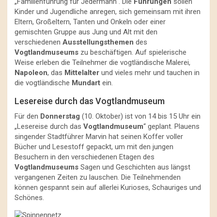
„Familienführung für Jedermann“. Die
Führungen
sollen
Kinder und Jugendliche anregen, sich gemeinsam mit ihren
Eltern, Großeltern, Tanten und Onkeln oder einer
gemischten Gruppe aus Jung und Alt mit den
verschiedenen
Ausstellungsthemen
des
Vogtlandmuseums
zu beschäftigen. Auf spielerische
Weise erleben die Teilnehmer die vogtländische Malerei,
Napoleon
, das
Mittelalter
und vieles mehr und tauchen in
die vogtländische
Mundart
ein.
Lesereise durch das Vogtlandmuseum
Für den
Donnerstag
(10. Oktober) ist von 14 bis 15 Uhr ein
„Lesereise durch das
Vogtlandmuseum
“ geplant. Plauens
singender Stadtführer Marvin hat seinen Koffer voller
Bücher und Lesestoff gepackt, um mit den jungen
Besuchern in den verschiedenen Etagen des
Vogtlandmuseums
Sagen und Geschichten aus längst
vergangenen Zeiten zu lauschen. Die Teilnehmenden
können gespannt sein auf allerlei Kurioses, Schauriges und
Schönes.