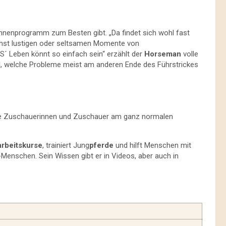
ühnenprogramm zum Besten gibt. „Da findet sich wohl fast
öchst lustigen oder seltsamen Momente von
n „S´ Leben könnt so einfach sein“ erzählt der
Horseman
volle
d
, welche Probleme meist am anderen Ende des Führstrickes
t die Zuschauerinnen und Zuschauer am ganz normalen
rbeitskurse
, trainiert Jung
pferde
und hilft Menschen mit
Menschen. Sein Wissen gibt er in Videos, aber auch in