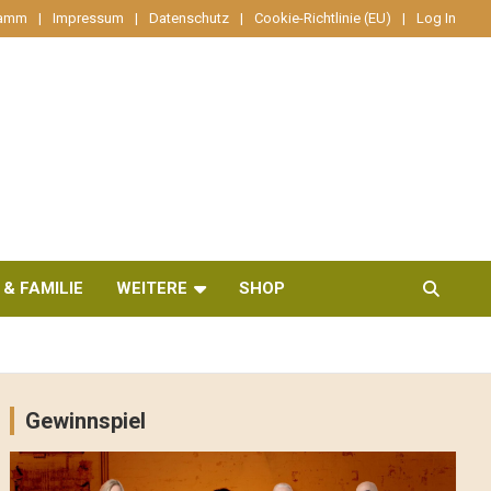
ramm
Impressum
Datenschutz
Cookie-Richtlinie (EU)
Log In
 & FAMILIE
WEITERE
SHOP
Gewinnspiel