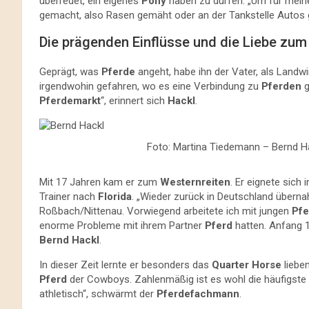
überredet, ein eigenes
Pony
haben zu dürfen. „Um für mein
gemacht, also Rasen gemäht oder an der Tankstelle Autos g
Die prägenden Einflüsse und die Liebe zum
Geprägt, was
Pferde
angeht, habe ihn der Vater, als Landw
irgendwohin gefahren, wo es eine Verbindung zu
Pferden
g
Pferdemarkt
“, erinnert sich
Hackl
.
Foto: Martina Tiedemann – Bernd Ha
Mit 17 Jahren kam er zum
Westernreiten
. Er eignete sich
Trainer nach
Florida
. „Wieder zurück in Deutschland übern
Roßbach/Nittenau. Vorwiegend arbeitete ich mit jungen
Pfe
enorme Probleme mit ihrem Partner
Pferd
hatten. Anfang 1
Bernd
Hackl
.
In dieser Zeit lernte er besonders das
Quarter Horse
lieben
Pferd
der Cowboys. Zahlenmäßig ist es wohl die häufigste
athletisch“, schwärmt der
Pferdefachmann
.