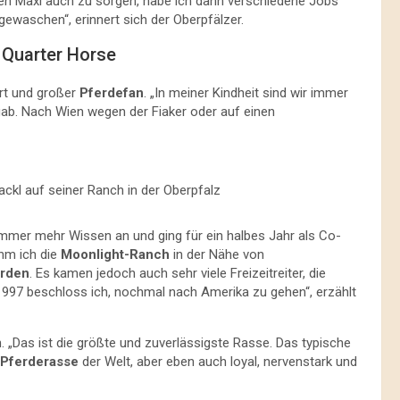
en Maxl auch zu sorgen, habe ich dann verschiedene Jobs
ewaschen“, erinnert sich der Oberpfälzer.
 Quarter Horse
irt und großer
Pferdefan
. „In meiner Kindheit sind wir immer
ab. Nach Wien wegen der Fiaker oder auf einen
ckl auf seiner Ranch in der Oberpfalz
 immer mehr Wissen an und ging für ein halbes Jahr als Co-
ahm ich die
Moonlight-Ranch
in der Nähe von
rden
. Es kamen jedoch auch sehr viele Freizeitreiter, die
997 beschloss ich, nochmal nach Amerika zu gehen“, erzählt
. „Das ist die größte und zuverlässigste Rasse. Das typische
Pferderasse
der Welt, aber eben auch loyal, nervenstark und