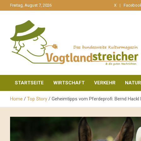
gehe
Freitag, August 7, 2026
X
Faceboo
zum
Inhalt
aktuell & mittendrin
Vogtlandstreicher
STARTSEITE
WIRTSCHAFT
VERKEHR
NATUR
Home
Top Story
Geheimtipps vom Pferdeprofi: Bernd Hackl