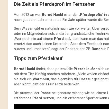
Die Zeit als Pferdeprofi im Fernsehen
Von 2012 an war
Bernd Hackl
einer der „
Pferdeprofis
“ in
nach gut zehn Jahren ersetzt. Ein Jahr später wurde die Seri
Sein Wissen gibt er natürlich nach wie vor weiter. Über ve
oder im Mitgliederbereich, erklärt er grundsätzliche Techn
„Wer noch nie auf einem
Pferd
saß, dem kann man das natür
ersetzt das auch keinen Unterricht. Aber dem Feedback na
nutzen und umsetzen“, sagt der Besitzer der
7P-Ranch
in
Tipps zum Pferdekauf
Bernd Hackl
findet, dass potenzielle
Pferdekäufer
sich un
mit dem Tier künftig machen möchten. „Viele wollen einfac
sie sich ein
Warmblut
, das eigentlich für
Dressur
geeignet i
aber nicht“, gibt der
Trainer
zu bedenken.
Die Auswahl der
Rasse
sei genauso wichtig wie bei einem H
erfahrenes
Pferd
setzen, und ein erfahrener Sportler kann 