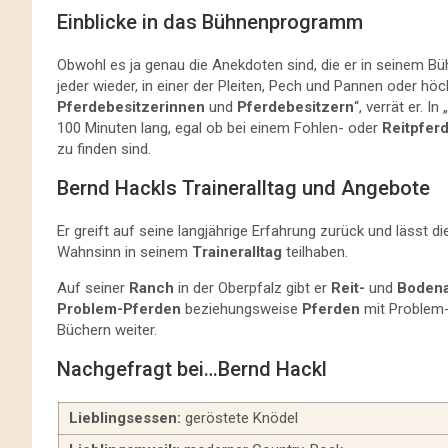
Einblicke in das Bühnenprogramm
Obwohl es ja genau die Anekdoten sind, die er in seinem B
jeder wieder, in einer der Pleiten, Pech und Pannen oder h
Pferdebesitzerinnen
und
Pferdebesitzern
“, verrät er. I
100 Minuten lang, egal ob bei einem Fohlen- oder
Reitpfer
zu finden sind.
Bernd Hackls Traineralltag und Angebote
Er greift auf seine langjährige Erfahrung zurück und läss
Wahnsinn in seinem
Traineralltag
teilhaben.
Auf seiner
Ranch
in der Oberpfalz gibt er
Reit-
und
Bodena
Problem-Pferden
beziehungsweise
Pferden
mit Problem-
Büchern weiter.
Nachgefragt bei…Bernd Hackl
Lieblingsessen:
geröstete Knödel