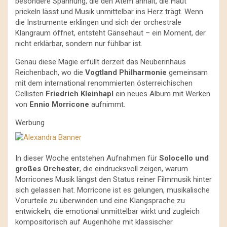
besondere Spannung, die den Atem anhält, die Haut
prickeln lässt und Musik unmittelbar ins Herz trägt. Wenn
die Instrumente erklingen und sich der orchestrale
Klangraum öffnet, entsteht Gänsehaut – ein Moment, der
nicht erklärbar, sondern nur fühlbar ist.
Genau diese Magie erfüllt derzeit das Neuberinhaus
Reichenbach, wo die
Vogtland Philharmonie
gemeinsam
mit dem international renommierten österreichischen
Cellisten
Friedrich Kleinhapl
ein neues Album mit Werken
von
Ennio Morricone
aufnimmt.
Werbung
In dieser Woche entstehen Aufnahmen für
Solocello und
großes Orchester
, die eindrucksvoll zeigen, warum
Morricones Musik längst den Status reiner Filmmusik hinter
sich gelassen hat. Morricone ist es gelungen, musikalische
Vorurteile zu überwinden und eine Klangsprache zu
entwickeln, die emotional unmittelbar wirkt und zugleich
kompositorisch auf Augenhöhe mit klassischer