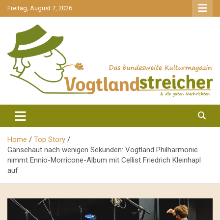
gehe
Freitag, August 7, 2026
zum
Inhalt
aktuell & mittendrin
Vogtlandstreicher
Home
Top Story
Gänsehaut nach wenigen Sekunden: Vogtland Philharmonie
nimmt Ennio-Morricone-Album mit Cellist Friedrich Kleinhapl
auf