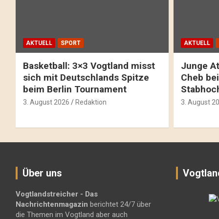
AKTUELL
SPORT
AKTUELL
Basketball: 3×3 Vogtland misst
Junge At
sich mit Deutschlands Spitze
Cheb bei
beim Berlin Tournament
Stabhoc
3. August 2026
Redaktion
3. August 2
Über uns
Vogtlan
Vogtlandstreicher
- Das
Nachrichtenmagazin
berichtet 24/7 über
die Themen im Vogtland aber auch