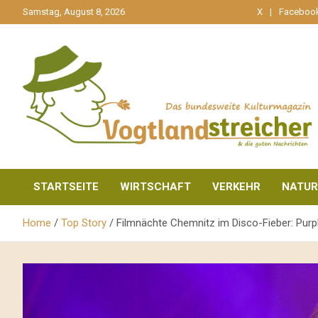
gehe
Samstag, August 8, 2026
X
Faceboo
zum
Inhalt
aktuell & mittendrin
Vogtlandstreicher
STARTSEITE
WIRTSCHAFT
VERKEHR
NATUR
Home
Top Story
Filmnächte Chemnitz im Disco-Fieber: Purple