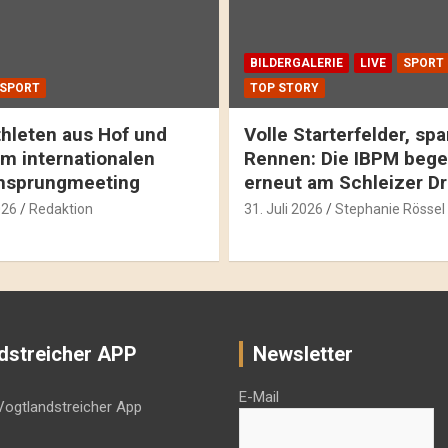
BILDERGALERIE
LIVE
SPORT
SPORT
TOP STORY
hleten aus Hof und
Volle Starterfelder, s
m internationalen
Rennen: Die IBPM bege
hsprungmeeting
erneut am Schleizer D
026
Redaktion
31. Juli 2026
Stephanie Rössel
dstreicher APP
Newsletter
E-Mail