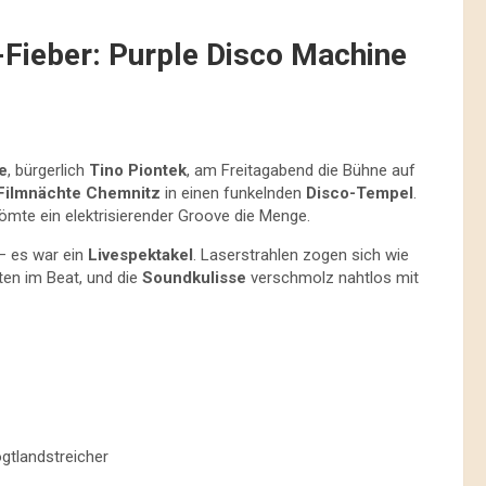
Fieber: Purple Disco Machine
e
, bürgerlich
Tino Piontek
, am Freitagabend die Bühne auf
Filmnächte Chemnitz
in einen funkelnden
Disco-Tempel
.
ömte ein elektrisierender Groove die Menge.
 – es war ein
Livespektakel
. Laserstrahlen zogen sich wie
ten im Beat, und die
Soundkulisse
verschmolz nahtlos mit
ogtlandstreicher