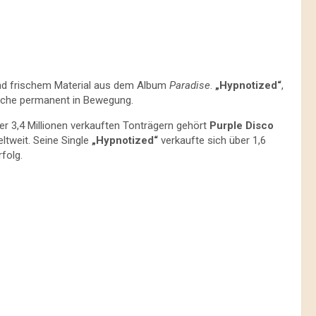
nd frischem Material aus dem Album
Paradise
.
„Hypnotized“
,
läche permanent in Bewegung.
er 3,4 Millionen verkauften Tonträgern gehört
Purple Disco
ltweit. Seine Single
„Hypnotized“
verkaufte sich über 1,6
folg.