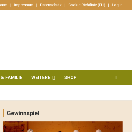
ramm
Impressum
Datenschutz
Cookie-Richtlinie (EU)
Log In
 & FAMILIE
WEITERE
SHOP
Gewinnspiel