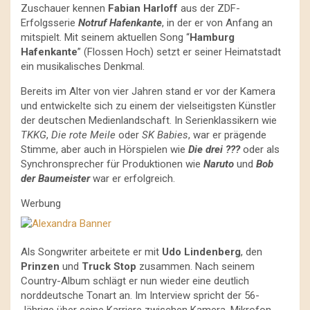
Zuschauer kennen
Fabian Harloff
aus der ZDF-
Erfolgsserie
Notruf Hafenkante
, in der er von Anfang an
mitspielt. Mit seinem aktuellen Song “
Hamburg
Hafenkante
” (Flossen Hoch) setzt er seiner Heimatstadt
ein musikalisches Denkmal.
Bereits im Alter von vier Jahren stand er vor der Kamera
und entwickelte sich zu einem der vielseitigsten Künstler
der deutschen Medienlandschaft. In Serienklassikern wie
TKKG
,
Die rote Meile
oder
SK Babies
, war er prägende
Stimme, aber auch in Hörspielen wie
Die drei ???
oder als
Synchronsprecher für Produktionen wie
Naruto
und
Bob
der Baumeister
war er erfolgreich.
Werbung
Als Songwriter arbeitete er mit
Udo Lindenberg
, den
Prinzen
und
Truck Stop
zusammen. Nach seinem
Country-Album schlägt er nun wieder eine deutlich
norddeutsche Tonart an. Im Interview spricht der 56-
Jährige über seine Karriere zwischen Kamera, Mikrofon