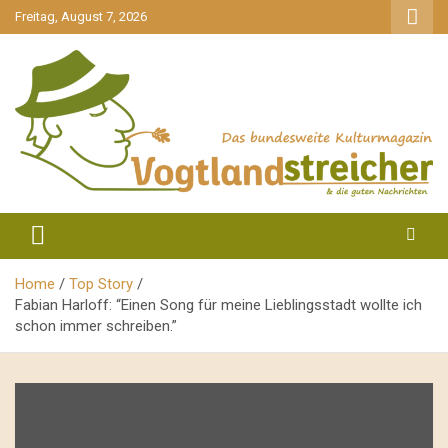
gehe
Freitag, August 7, 2026
zum
Inhalt
aktuell & mittendrin
Vogtlandstreicher
Home
Top Story
Fabian Harloff: “Einen Song für meine Lieblingsstadt wollte ich
schon immer schreiben.”