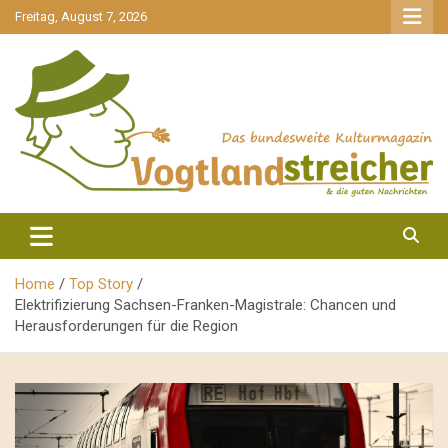
gehe
Freitag, August 7, 2026
zum
Inhalt
aktuell & mittendrin
Vogtlandstreicher
Home
Top Story
Elektrifizierung Sachsen-Franken-Magistrale: Chancen und
Herausforderungen für die Region