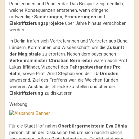
Pendlerinnen und Pendler dar. Das Beispiel zeigt deutlich,
welche Konsequenzen entstehen, wenn dringend
notwendige
Sanierungen
,
Erneuerungen
und
Elektrifizierungsprojekte
über Jahre hinaus verschoben
werden.
In Berlin trafen sich Vertreterinnen und Vertreter aus Bund,
Ländern, Kommunen und Wissenschaft, um die
Zukunft
der Magistrale
zu erörtern. Neben dem bayerischen
Verkehrsminister Christian Bernreiter
waren auch Prof.
Lukas Iffländer, Vizechef des
Fahrgastverbandes Pro
Bahn
, sowie Prof. Arnd Stephan von der
TU Dresden
anwesend. Ziel des Treffens war, die Weichen für den
weiteren Ausbau der Strecke zu stellen und über die
Elektrifizierung
zu diskutieren.
Werbung
Für die Stadt Hof nahm
Oberbürgermeisterin Eva Döhla
persönlich an der Diskussion teil, um sich nachdrücklich
einzusetzen. In ihrer Rede betonte sie: „Es gibt jetzt eine