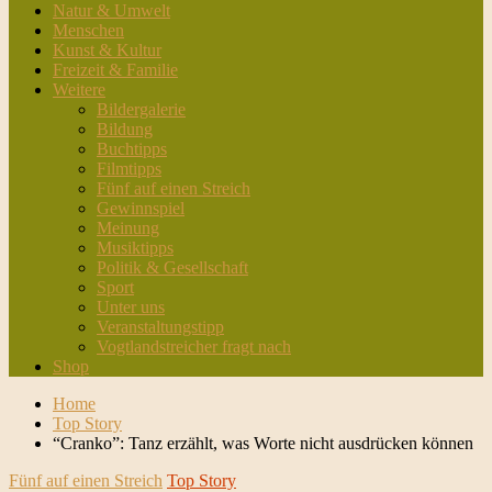
Natur & Umwelt
Menschen
Kunst & Kultur
Freizeit & Familie
Weitere
Bildergalerie
Bildung
Buchtipps
Filmtipps
Fünf auf einen Streich
Gewinnspiel
Meinung
Musiktipps
Politik & Gesellschaft
Sport
Unter uns
Veranstaltungstipp
Vogtlandstreicher fragt nach
Shop
Home
Top Story
“Cranko”: Tanz erzählt, was Worte nicht ausdrücken können
Fünf auf einen Streich
Top Story