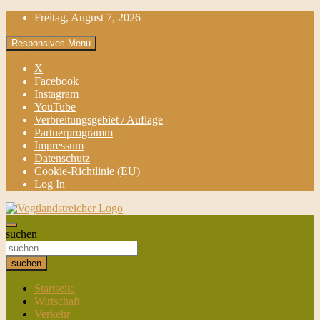
gehe
Freitag, August 7, 2026
zum
Inhalt
Responsives Menu
X
Facebook
Instagram
YouTube
Verbreitungsgebiet / Auflage
Partnerprogramm
Impressum
Datenschutz
Cookie-Richtlinie (EU)
Log In
aktuell & mittendrin
suchen
Vogtlandstreicher
suchen
Startseite
Wirtschaft
Verkehr