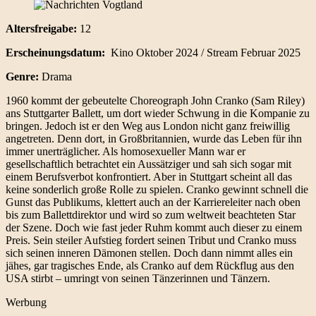
Altersfreigabe:
12
Erscheinungsdatum:
Kino Oktober 2024 / Stream Februar 2025
Genre:
Drama
1960 kommt der gebeutelte Choreograph John Cranko (Sam Riley)
ans Stuttgarter Ballett, um dort wieder Schwung in die Kompanie zu
bringen. Jedoch ist er den Weg aus London nicht ganz freiwillig
angetreten. Denn dort, in Großbritannien, wurde das Leben für ihn
immer unerträglicher. Als homosexueller Mann war er
gesellschaftlich betrachtet ein Aussätziger und sah sich sogar mit
einem Berufsverbot konfrontiert. Aber in Stuttgart scheint all das
keine sonderlich große Rolle zu spielen. Cranko gewinnt schnell die
Gunst das Publikums, klettert auch an der Karriereleiter nach oben
bis zum Ballettdirektor und wird so zum weltweit beachteten Star
der Szene. Doch wie fast jeder Ruhm kommt auch dieser zu einem
Preis. Sein steiler Aufstieg fordert seinen Tribut und Cranko muss
sich seinen inneren Dämonen stellen. Doch dann nimmt alles ein
jähes, gar tragisches Ende, als Cranko auf dem Rückflug aus den
USA stirbt – umringt von seinen Tänzerinnen und Tänzern.
Werbung