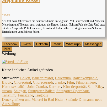
Stephanie Rössel
+ posts
Seit fast zwei Jahrzehnten die neutrale Stimme im Vogtland. Mit Leidenschaft und Nähe zu
Menschen und Themen, auch weit über die Region hinaus. Nah am Puls der Zeit. Und stets
mit dem Anspruch, Politik zu lesen, Kunst und Kultur näher zu bringen und am Schleizer
Dreieck nicht vom Bike zu fallen.
Facebook
Twitter
LinkedIn
Reddit
WhatsApp
Messenger
Print
Werbung
Keine ähnlichen Artikel gefunden.
Stichworte:
Ballett
,
Ballettdirektor
,
Ballettfilm
,
Ballettkompanie
,
Biopic
,
Choreograf
,
Choreograph
,
cranko
,
Film
,
Filmpremiere
,
Homosexualität
,
John Cranko
,
Karriere
,
Künstlerporträt
,
Sam Riley
,
stream
,
Stuttgart
,
Stuttgarter Ballett
,
Stuttgarter Opernhaus
,
Tanzfilm
,
Tanzszene
,
Tragödie
Beitrags-
Druckgrafiken und Malerei in Bad Elster: Stefanie Dittmanns neue
Ausstellung
Navigation