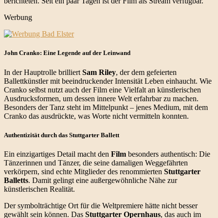
berichteten. Seit ein paar Tagen ist der Film als Stream verfügbar.
Werbung
John Cranko: Eine Legende auf der Leinwand
In der Hauptrolle brilliert
Sam Riley
, der dem gefeierten
Ballettkünstler mit beeindruckender Intensität Leben einhaucht. Wie
Cranko selbst nutzt auch der Film eine Vielfalt an künstlerischen
Ausdrucksformen, um dessen innere Welt erfahrbar zu machen.
Besonders der Tanz steht im Mittelpunkt – jenes Medium, mit dem
Cranko das ausdrückte, was Worte nicht vermitteln konnten.
Authentizität durch das Stuttgarter Ballett
Ein einzigartiges Detail macht den
Film
besonders authentisch: Die
Tänzerinnen und Tänzer, die seine damaligen Weggefährten
verkörpern, sind echte Mitglieder des renommierten
Stuttgarter
Balletts
. Damit gelingt eine außergewöhnliche Nähe zur
künstlerischen Realität.
Der symbolträchtige Ort für die Weltpremiere hätte nicht besser
gewählt sein können. Das
Stuttgarter Opernhaus
, das auch im