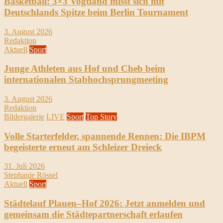
Basketball: 3×3 Vogtland misst sich mit
Deutschlands Spitze beim Berlin Tournament
3. August 2026
Redaktion
Aktuell
Sport
Junge Athleten aus Hof und Cheb beim
internationalen Stabhochsprungmeeting
3. August 2026
Redaktion
Bildergalerie
LIVE
Sport
Top Story
Volle Starterfelder, spannende Rennen: Die IBPM
begeisterte erneut am Schleizer Dreieck
31. Juli 2026
Stephanie Rössel
Aktuell
Sport
Städtelauf Plauen–Hof 2026: Jetzt anmelden und
gemeinsam die Städtepartnerschaft erlaufen