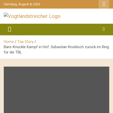
gehe
Samstag, August 8, 2026
zum
Inhalt
aktuell & mittendrin
Vogtlandstreicher
Home
Top Story
Bare-Knuckle Kampf in Hof: Sebastian Knobloch zurück im Ring
für die TBL