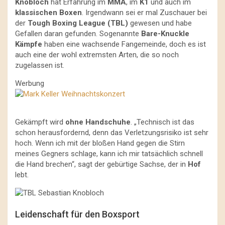
Knobloch
hat Erfahrung im
MMA
, im
K1
und auch im
klassischen Boxen
. Irgendwann sei er mal Zuschauer bei
der
Tough Boxing League (TBL)
gewesen und habe
Gefallen daran gefunden. Sogenannte
Bare-Knuckle
Kämpfe
haben eine wachsende Fangemeinde, doch es ist
auch eine der wohl extremsten Arten, die so noch
zugelassen ist.
Werbung
Gekämpft wird
ohne Handschuhe
. „Technisch ist das
schon herausfordernd, denn das Verletzungsrisiko ist sehr
hoch. Wenn ich mit der bloßen Hand gegen die Stirn
meines Gegners schlage, kann ich mir tatsächlich schnell
die Hand brechen“, sagt der gebürtige Sachse, der in
Hof
lebt.
Leidenschaft für den Boxsport