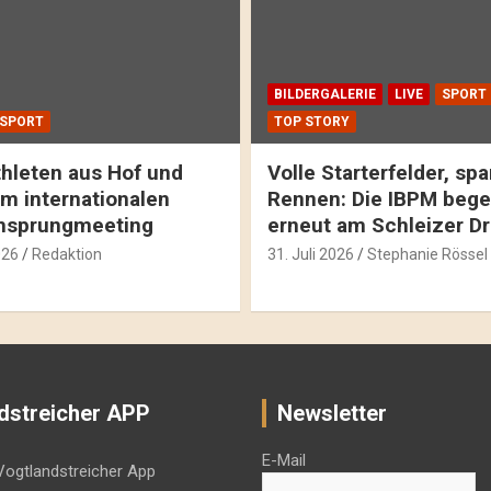
BILDERGALERIE
LIVE
SPORT
SPORT
TOP STORY
hleten aus Hof und
Volle Starterfelder, s
m internationalen
Rennen: Die IBPM bege
hsprungmeeting
erneut am Schleizer D
026
Redaktion
31. Juli 2026
Stephanie Rössel
dstreicher APP
Newsletter
E-Mail