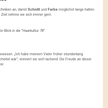
chniken an, damit
Schnitt
und
Farbe
möglichst lange halten.
ie Zeit nehme sie sich immer gern.
n Blick in die “Haarkultur 78”
r gewesen. „Ich habe meinem Vater früher stundenlang
heitel war“, erinnert sie sich lachend. Die Freude an dieser
er.