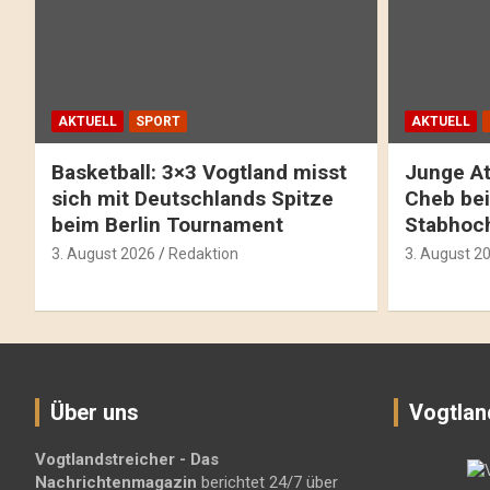
AKTUELL
SPORT
AKTUELL
Basketball: 3×3 Vogtland misst
Junge At
sich mit Deutschlands Spitze
Cheb bei
beim Berlin Tournament
Stabhoc
3. August 2026
Redaktion
3. August 2
Über uns
Vogtlan
Vogtlandstreicher
- Das
Nachrichtenmagazin
berichtet 24/7 über