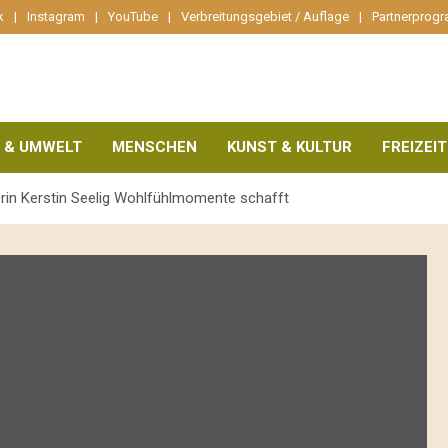
k
Instagram
YouTube
Verbreitungsgebiet / Auflage
Partnerprog
 & UMWELT
MENSCHEN
KUNST & KULTUR
FREIZEIT
erin Kerstin Seelig Wohlfühlmomente schafft