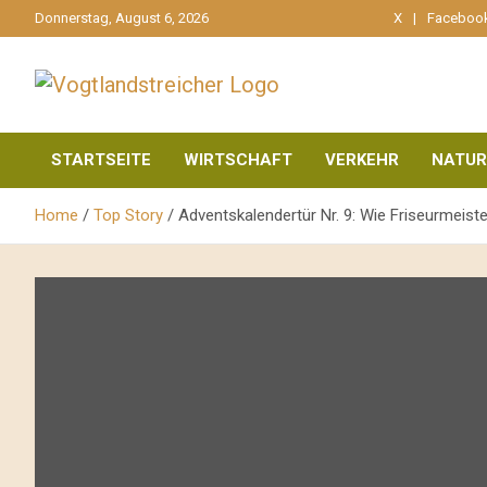
gehe
Donnerstag, August 6, 2026
X
Faceboo
zum
Inhalt
aktuell & mittendrin
Vogtlandstreicher
STARTSEITE
WIRTSCHAFT
VERKEHR
NATUR
Home
Top Story
Adventskalendertür Nr. 9: Wie Friseurmeist