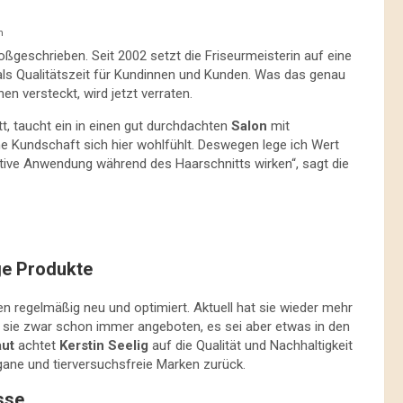
n
ßgeschrieben. Seit 2002 setzt die Friseurmeisterin auf eine
 als Qualitätszeit für Kundinnen und Kunden. Was das genau
n versteckt, wird jetzt verraten.
itt, taucht ein in einen gut durchdachten
Salon
mit
ne Kundschaft sich hier wohlfühlt. Deswegen lege ich Wert
ative Anwendung während des Haarschnitts wirken“, sagt die
ge Produkte
en regelmäßig neu und optimiert. Aktuell hat sie wieder mehr
sie zwar schon immer angeboten, es sei aber etwas in den
ut
achtet
Kerstin Seelig
auf die Qualität und Nachhaltigkeit
egane und tierversuchsfreie Marken zurück.
sse