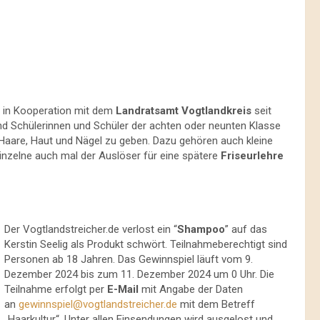
es in Kooperation mit dem
Landratsamt Vogtlandkreis
seit
ind Schülerinnen und Schüler der achten oder neunten Klasse
 Haare, Haut und Nägel zu geben. Dazu gehören auch kleine
r Einzelne auch mal der Auslöser für eine spätere
Friseurlehre
Der Vogtlandstreicher.de verlost ein “
Shampoo
” auf das
Kerstin Seelig als Produkt schwört. Teilnahmeberechtigt sind
Personen ab 18 Jahren. Das Gewinnspiel läuft vom 9.
Dezember 2024 bis zum 11. Dezember 2024 um 0 Uhr. Die
Teilnahme erfolgt per
E-Mail
mit Angabe der Daten
an
gewinnspiel@vogtlandstreicher.de
mit dem Betreff
„Haarkultur“. Unter allen Einsendungen wird ausgelost und