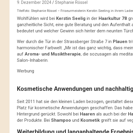
9. Dezember 2024
Stephanie Rössel
Titelfoto: Stephanie Rössel – Friseurmeisterin Kerstin Seeling in ihrem Lade
Wohlfühlen wird bei
Kerstin Seelig
in der
Haarkultur 78
gro
ganzheitliche Sicht, eine gute Beratung und den Aufenthalt
bedeutet und welcher Gewinn sich hinter dem neunten Türche
Wer durch die Tür in der Strassberger Straße 7 in
Plauen
tr
harmonischer Farbwelt. „Mir ist das ganz wichtig, dass mei
auf
Aroma- und Musiktherapie
, die sozusagen als medit
Salon-Inhaberin.
Werbung
Kosmetische Anwendungen und nachhalti
Seit 2011 hat sie den kleinen Laden bezogen, gestaltet dies
Platz für kosmetische Anwendungen geschaffen. Das habe 
Hintergrund gerückt. Sowohl bei
Haaren
als auch bei der
Ha
der Produkte. Bei
Shampoo
und
Kosmetik
greift sie auf v
Weiterbildung und langanhaltende Ergebni