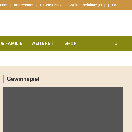
ramm
Impressum
Datenschutz
Cookie-Richtlinie (EU)
Log In
 & FAMILIE
WEITERE
SHOP
Gewinnspiel