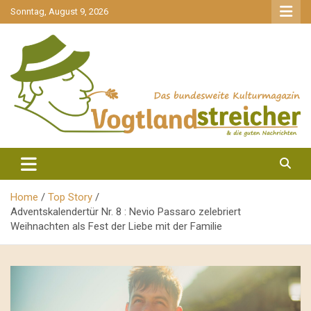
gehe
Sonntag, August 9, 2026
zum
Inhalt
aktuell & mittendrin
Vogtlandstreicher
Home
Top Story
Adventskalendertür Nr. 8 : Nevio Passaro zelebriert
Weihnachten als Fest der Liebe mit der Familie