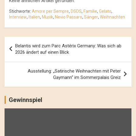
Keine ähnlichen Artikel gefunden.
Stichworte:
Amore per Sempre
,
DSDS
,
Familie
,
Gelato
,
Interview
,
Italien
,
Musik
,
Nevio Passaro
,
Sänger
,
Weihnachten
Beitrags-
Belantis wird zum Parc Astérix Germany: Was sich ab
Navigation
2026 ändert auf einen Blick
Ausstellung: „Satirische Weihnachten mit Peter
Gaymann“ im Sommerpalais Greiz
Gewinnspiel