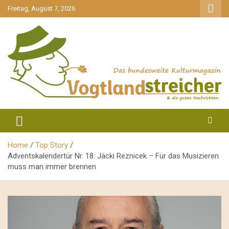
gehe
Freitag, August 7, 2026
zum
Inhalt
aktuell & mittendrin
Vogtlandstreicher
Home
Top Story
Adventskalendertür Nr. 18: Jäcki Reznicek – Für das Musizieren
muss man immer brennen