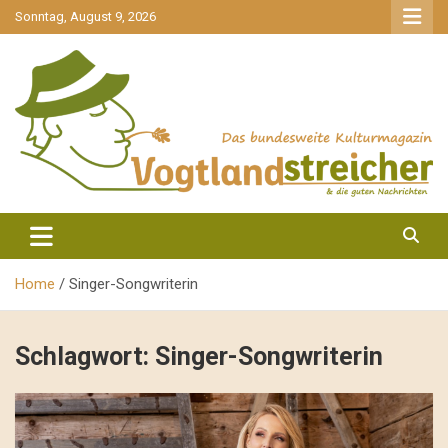
gehe
Sonntag, August 9, 2026
zum
Inhalt
aktuell & mittendrin
Vogtlandstreicher
Home
Singer-Songwriterin
Schlagwort:
Singer-Songwriterin