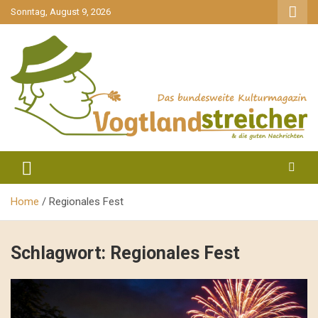
gehe
Sonntag, August 9, 2026
zum
Inhalt
aktuell & mittendrin
Vogtlandstreicher
Home
Regionales Fest
Schlagwort:
Regionales Fest