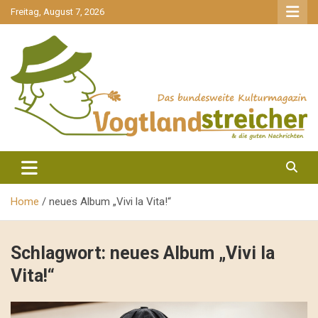
gehe
Freitag, August 7, 2026
zum
Inhalt
aktuell & mittendrin
Vogtlandstreicher
Home
neues Album „Vivi la Vita!“
Schlagwort:
neues Album „Vivi la
Vita!“