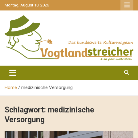
gehe
Montag, August 10, 2026
zum
Inhalt
aktuell & mittendrin
Vogtlandstreicher
Home
medizinische Versorgung
Schlagwort:
medizinische
Versorgung