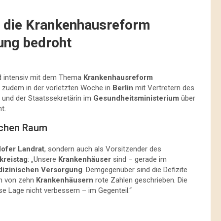
e die Krankenhausreform
ung bedroht
d intensiv mit dem Thema
Krankenhausreform
 zudem in der vorletzten Woche in
Berlin
mit Vertretern des
und der Staatssekretärin im
Gesundheitsministerium
über
t.
ichen Raum
ofer Landrat
, sondern auch als Vorsitzender des
kreistag
: „Unsere
Krankenhäuser
sind – gerade im
izinischen Versorgung
. Demgegenüber sind die Defizite
en von zehn
Krankenhäusern
rote Zahlen geschrieben. Die
se Lage nicht verbessern – im Gegenteil.“