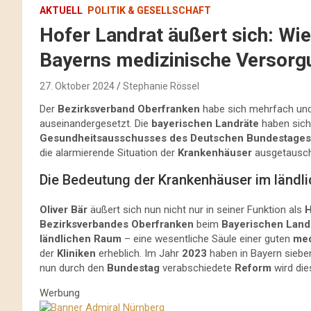
AKTUELL
POLITIK & GESELLSCHAFT
Hofer Landrat äußert sich: Wi
Bayerns medizinische Versorg
27. Oktober 2024
Stephanie Rössel
Der
Bezirksverband Oberfranken
habe sich mehrfach un
auseinandergesetzt. Die
bayerischen Landräte
haben sich
Gesundheitsausschusses des Deutschen Bundestages
die alarmierende Situation der
Krankenhäuser
ausgetausch
Die Bedeutung der Krankenhäuser im ländl
Oliver Bär
äußert sich nun nicht nur in seiner Funktion als
H
Bezirksverbandes Oberfranken
beim
Bayerischen Land
ländlichen Raum
– eine wesentliche Säule einer guten
med
der
Kliniken
erheblich. Im Jahr
2023
haben in Bayern sieb
nun durch den
Bundestag
verabschiedete
Reform
wird die
Werbung