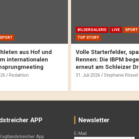
BILDERGALERIE
LIVE
SPORT
SPORT
TOP STORY
hleten aus Hof und
Volle Starterfelder, s
m internationalen
Rennen: Die IBPM bege
hsprungmeeting
erneut am Schleizer D
026
Redaktion
31. Juli 2026
Stephanie Rössel
dstreicher APP
Newsletter
E-Mail