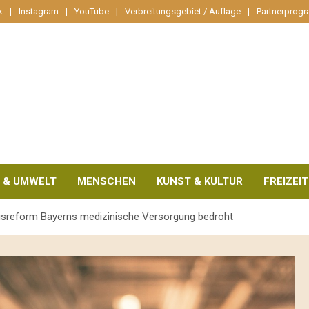
k
Instagram
YouTube
Verbreitungsgebiet / Auflage
Partnerprog
 & UMWELT
MENSCHEN
KUNST & KULTUR
FREIZEIT
ausreform Bayerns medizinische Versorgung bedroht