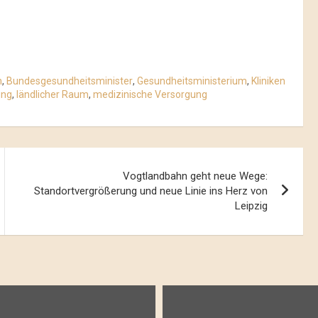
n
,
Bundesgesundheitsminister
,
Gesundheitsministerium
,
Kliniken
ung
,
ländlicher Raum
,
medizinische Versorgung
Vogtlandbahn geht neue Wege:
Standortvergrößerung und neue Linie ins Herz von
Leipzig