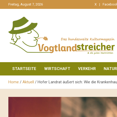
gehe
Freitag, August 7, 2026
X
Faceboo
zum
Inhalt
aktuell & mittendrin
Vogtlandstreicher
STARTSEITE
WIRTSCHAFT
VERKEHR
NATUR
Home
Aktuell
Hofer Landrat äußert sich: Wie die Krankenh