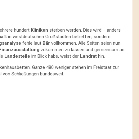
ehrere hundert
Kliniken
sterben werden. Dies wird – anders
aft
in westdeutschen Großstädten betreffen, sondern
gsanalyse
fehle laut
Bär
vollkommen. Alle Seiten seien nun
Finanzausstattung
zukommen zu lassen und gemeinsam an
lle
Landesteile
im Blick habe, weist der
Landrat
hin.
nkenhausbetten. Ganze 480 weniger stehen im Freistaat zur
l von Schließungen bundesweit.