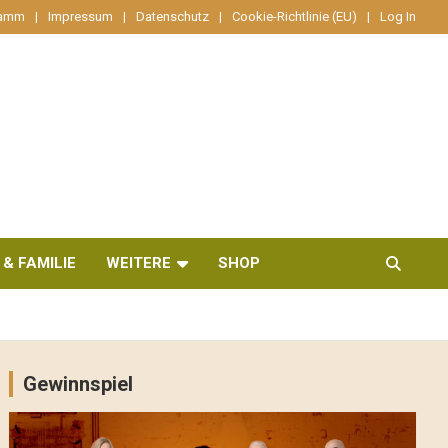
ramm
Impressum
Datenschutz
Cookie-Richtlinie (EU)
Log In
 & FAMILIE
WEITERE
SHOP
Gewinnspiel