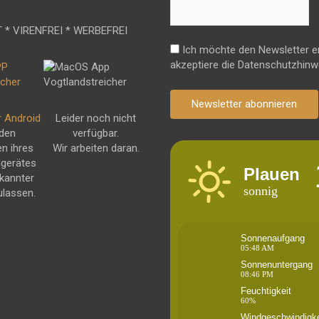
 * VIRENFREI * WERBEFREI
Ich möchte den Newsletter e
akzeptiere die Datenschutzhinw
Newsletter abonnieren
r Android
Leider noch nicht
 den
verfügbar.
en ihres
Wir arbeiten daran.
dgerätes
Plauen
kannter
sonnig
ulassen.
Sonnenaufgang
05:48 AM
Sonnenuntergang
08:46 PM
Feuchtigkeit
60%
Windgeschwindigke