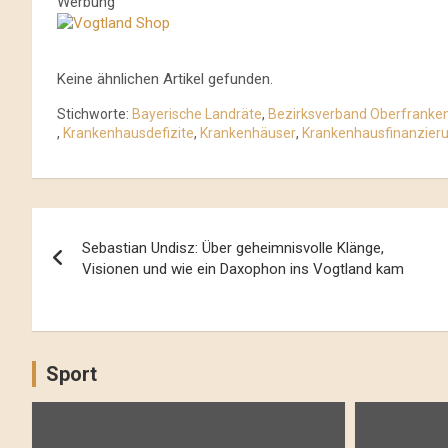
Werbung
Keine ähnlichen Artikel gefunden.
Stichworte:
Bayerische Landräte
,
Bezirksverband Oberfranke
,
Krankenhausdefizite
,
Krankenhäuser
,
Krankenhausfinanzier
Beitrags-
Sebastian Undisz: Über geheimnisvolle Klänge,
Navigation
Visionen und wie ein Daxophon ins Vogtland kam
Sport