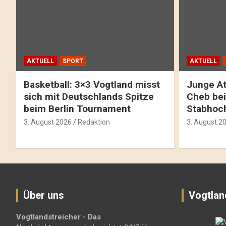
AKTUELL
SPORT
AKTUELL
Basketball: 3×3 Vogtland misst
Junge At
sich mit Deutschlands Spitze
Cheb bei
beim Berlin Tournament
Stabhoc
3. August 2026
Redaktion
3. August 2
Über uns
Vogtlan
Vogtlandstreicher
- Das