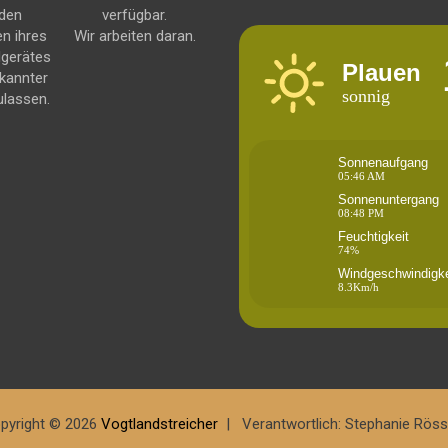
 den
verfügbar.
en ihres
Wir arbeiten daran.
dgerätes
Plauen
kannter
sonnig
ulassen.
Sonnenaufgang
05:46 AM
Sonnenuntergang
08:48 PM
Feuchtigkeit
74%
Windgeschwindigke
8.3Km/h
pyright © 2026
Vogtlandstreicher
Verantwortlich: Stephanie Röss