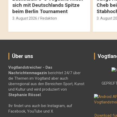
sich mit Deutschlands Spitze
Cheb bei
beim Berlin Tournament
Stabhoc
3. August 2026
Redaktion
3. August 2
Über uns
Vogtlan
Vogtlandstreicher
- Das
Nachrichtenmagazin
berichtet 24/7 über
die Themen im Vogtland aber auch
GEPRÜFT
überregional aus den Bereichen Sport, Kunst
und Kultur und wird produziert von
Stephanie Rössel
.
Ihr findet uns auch bei Instagram, auf
Facebook, YouTube und X.
Download fü