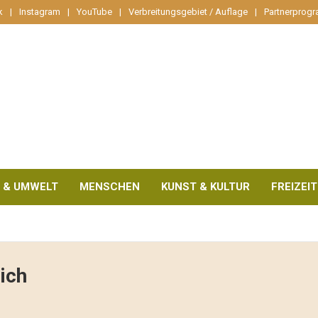
k
Instagram
YouTube
Verbreitungsgebiet / Auflage
Partnerprog
 & UMWELT
MENSCHEN
KUNST & KULTUR
FREIZEIT
ich