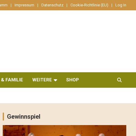
ramm
Impressum
Datenschutz
Cookie-Richtlinie (EU)
Log In
 & FAMILIE
WEITERE
SHOP
Gewinnspiel