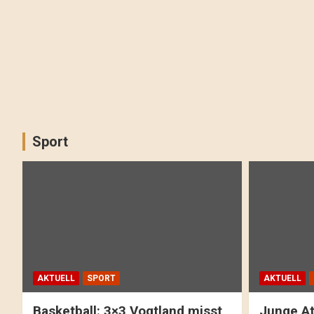
Sport
AKTUELL
SPORT
AKTUELL
Basketball: 3×3 Vogtland misst
Junge At