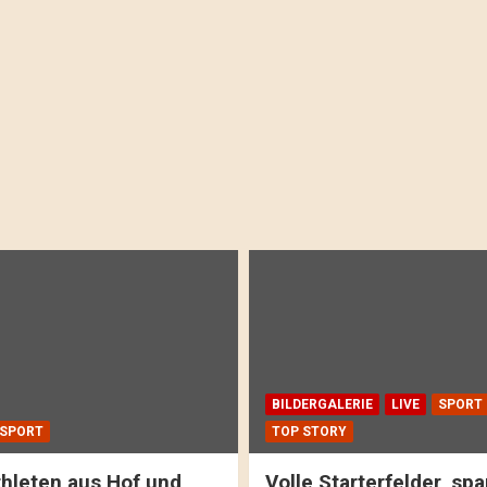
BILDERGALERIE
LIVE
SPORT
SPORT
TOP STORY
hleten aus Hof und
Volle Starterfelder, s