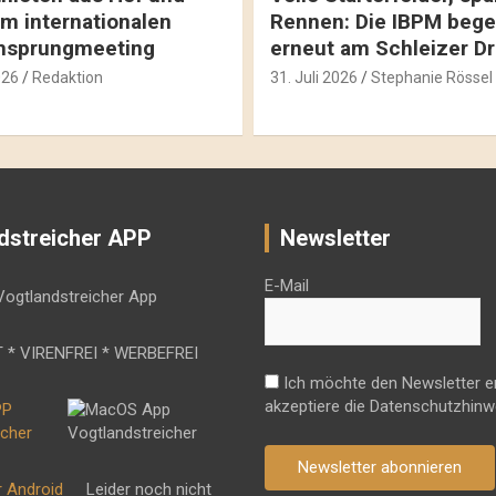
m internationalen
Rennen: Die IBPM bege
hsprungmeeting
erneut am Schleizer D
026
Redaktion
31. Juli 2026
Stephanie Rössel
dstreicher APP
Newsletter
E-Mail
 * VIRENFREI * WERBEFREI
Ich möchte den Newsletter e
akzeptiere die Datenschutzhinw
Newsletter abonnieren
r Android
Leider noch nicht