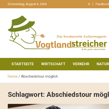
gehe
Donnerstag, August 6, 2026
X
Faceboo
zum
Inhalt
aktuell & mittendrin
Vogtlandstreicher
STARTSEITE
WIRTSCHAFT
VERKEHR
NATUR
Home
Abschiedstour möglich
Schlagwort:
Abschiedstour mögl