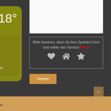
18°
Bitte beweise, dass du kein Spambot bist
und wähle das Symbol
Herz
.
it
el