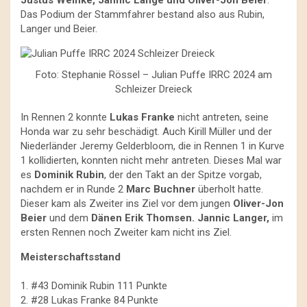
Justus Weinke, Jannic Lange und Oliver-Jon Beier
.
Das Podium der Stammfahrer bestand also aus Rubin,
Langer und Beier.
Foto: Stephanie Rössel – Julian Puffe IRRC 2024 am
Schleizer Dreieck
In Rennen 2 konnte
Lukas Franke
nicht antreten, seine
Honda war zu sehr beschädigt. Auch Kirill Müller und der
Niederländer Jeremy Gelderbloom, die in Rennen 1 in Kurve
1 kollidierten, konnten nicht mehr antreten. Dieses Mal war
es
Dominik Rubin
, der den Takt an der Spitze vorgab,
nachdem er in Runde 2
Marc Buchner
überholt hatte.
Dieser kam als Zweiter ins Ziel vor dem jungen
Oliver-Jon
Beier
und dem
Dänen Erik Thomsen. Jannic Langer,
im
ersten Rennen noch Zweiter kam nicht ins Ziel.
Meisterschaftsstand
1. #43 Dominik Rubin 111 Punkte
2. #28 Lukas Franke 84 Punkte