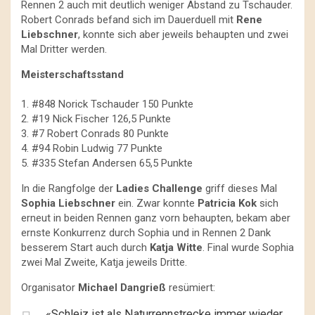
Rennen 2 auch mit deutlich weniger Abstand zu Tschauder.
Robert Conrads befand sich im Dauerduell mit
Rene
Liebschner
, konnte sich aber jeweils behaupten und zwei
Mal Dritter werden.
Meisterschaftsstand
1. #848 Norick Tschauder 150 Punkte
2. #19 Nick Fischer 126,5 Punkte
3. #7 Robert Conrads 80 Punkte
4. #94 Robin Ludwig 77 Punkte
5. #335 Stefan Andersen 65,5 Punkte
In die Rangfolge der
Ladies Challenge
griff dieses Mal
Sophia Liebschner
ein. Zwar konnte
Patricia Kok
sich
erneut in beiden Rennen ganz vorn behaupten, bekam aber
ernste Konkurrenz durch Sophia und in Rennen 2 Dank
besserem Start auch durch
Katja Witte
. Final wurde Sophia
zwei Mal Zweite, Katja jeweils Dritte.
Organisator
Michael Dangrieß
resümiert:
«Schleiz ist als Naturrennstrecke immer wieder