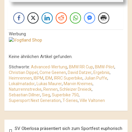
Werbung
Keine ähnlichen Artikel gefunden.
Stichworte:
Advanced-Wertung
,
BMW RR Cup
,
BMW-Pilot
,
Christian Dippel
,
Come Geenen
,
David Datzer
,
Ergebnis
,
Heimrennen
,
IBPM
,
IDM
,
IRRC Superbike
,
Julian Puffe
,
Lokalmatador
,
Lukas Maurer
,
Marvin Kreimes
,
Naturrennstrecke
,
Rennen
,
Schleizer Dreieck
,
Sebastian Dillner
,
Sieg
,
Superbike 750
,
Supersport Next Generation
,
T-Series
,
Ville Valtonen
Beitrags-
SV Oberlosa präsentiert sich zum Sportfest euphorisch