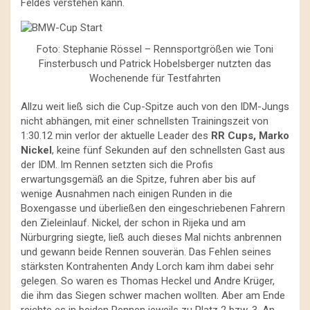
Feldes verstehen kann.
Foto: Stephanie Rössel – Rennsportgrößen wie Toni
Finsterbusch und Patrick Hobelsberger nutzten das
Wochenende für Testfahrten
Allzu weit ließ sich die Cup-Spitze auch von den IDM-Jungs
nicht abhängen, mit einer schnellsten Trainingszeit von
1:30.12 min verlor der aktuelle Leader des
RR Cups, Marko
Nickel
, keine fünf Sekunden auf den schnellsten Gast aus
der IDM. Im Rennen setzten sich die Profis
erwartungsgemäß an die Spitze, fuhren aber bis auf
wenige Ausnahmen nach einigen Runden in die
Boxengasse und überließen den eingeschriebenen Fahrern
den Zieleinlauf. Nickel, der schon in Rijeka und am
Nürburgring siegte, ließ auch dieses Mal nichts anbrennen
und gewann beide Rennen souverän. Das Fehlen seines
stärksten Kontrahenten Andy Lorch kam ihm dabei sehr
gelegen. So waren es Thomas Heckel und Andre Krüger,
die ihm das Siegen schwer machen wollten. Aber am Ende
reichte es in beiden Rennen jeweils zu Platz 2 bzw. 3. An