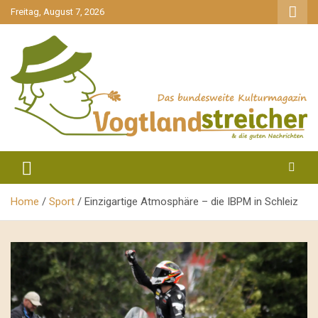
gehe
Freitag, August 7, 2026
zum
Inhalt
aktuell & mittendrin
Vogtlandstreicher
Home
Sport
Einzigartige Atmosphäre – die IBPM in Schleiz