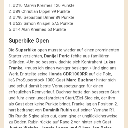
1. #210 Marvin Kreimes 120 Punkte
2. #89 Christian Dippel 99 Punkte
3. #790 Sebastian Dillner 89 Punkte
4. #533 Simon Knispel 57,5 Punkte
5. #14 Alan Kreimes 53 Punkte
Superbike Open
Die
Superbike
open musste wieder auf einen prominenten
Starter verzichten,
Danijel Peric
fehlte aus familiären
Gründen. «Um so besser», dachte sich Kontrahent
Lukas
Franke
, «muss ich einen weniger besiegen.» Und ging ans
Werk. Er stellte seine
Honda CBR1000RR
auf die Pole,
ließ ProSuperstock 1000-Gast
Marc Buchner
hinter sich
und schuf damit beste Voraussetzungen für einen
erfreulichen Rennverlauf. Buchner hatte den besseren Start
und fuhr einen ungefährdeten Start/Ziel-Sieg ein, der ihm
als Gast aber keine Punkte bringt. Franke lag an Position 2,
hart bedrängt von
Dominik Rubin
auf seiner Yamaha R1.
Bis Runde 5 ging alles gut, dann ging er unglücklicherweise
zu Boden. Rubin rückte auf Rang 2 vor, hinter sich Gast