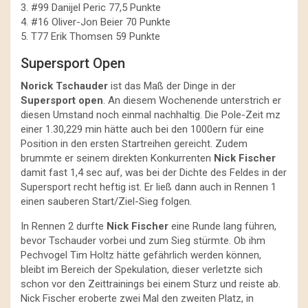
3. #99 Danijel Peric 77,5 Punkte
4. #16 Oliver-Jon Beier 70 Punkte
5. T77 Erik Thomsen 59 Punkte
Supersport Open
Norick Tschauder
ist das Maß der Dinge in der
Supersport open
. An diesem Wochenende unterstrich er
diesen Umstand noch einmal nachhaltig. Die Pole-Zeit mz
einer 1.30,229 min hätte auch bei den 1000ern für eine
Position in den ersten Startreihen gereicht. Zudem
brummte er seinem direkten Konkurrenten
Nick Fischer
damit fast 1,4 sec auf, was bei der Dichte des Feldes in der
Supersport recht heftig ist. Er ließ dann auch in Rennen 1
einen sauberen Start/Ziel-Sieg folgen.
In Rennen 2 durfte
Nick Fischer
eine Runde lang führen,
bevor Tschauder vorbei und zum Sieg stürmte. Ob ihm
Pechvogel Tim Holtz hätte gefährlich werden können,
bleibt im Bereich der Spekulation, dieser verletzte sich
schon vor den Zeittrainings bei einem Sturz und reiste ab.
Nick Fischer eroberte zwei Mal den zweiten Platz, in